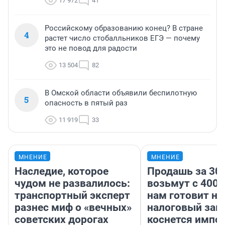
17 972
41
Российскому образованию конец? В стране
4
растет число стобалльников ЕГЭ — почему
это не повод для радости
13 504
82
В Омской области объявили беспилотную
5
опасность в пятый раз
11 919
33
МНЕНИЕ
МНЕНИЕ
Наследие, которое
Продашь за 300
чудом не развалилось:
возьмут с 4000
транспортный эксперт
нам готовит н
разнес миф о «вечных»
налоговый зако
советских дорогах
коснется импор