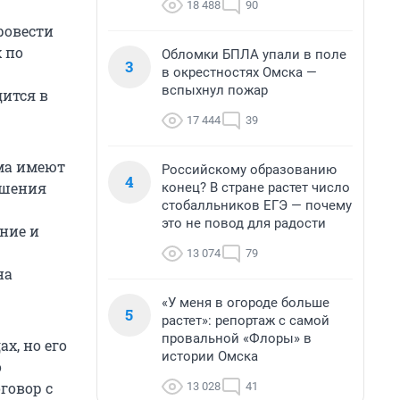
18 488
90
ровести
 по
Обломки БПЛА упали в поле
3
в окрестностях Омска —
вспыхнул пожар
дится в
17 444
39
ома имеют
Российскому образованию
4
ушения
конец? В стране растет число
стобалльников ЕГЭ — почему
это не повод для радости
ние и
13 074
79
на
«У меня в огороде больше
5
растет»: репортаж с самой
провальной «Флоры» в
х, но его
истории Омска
о
говор с
13 028
41