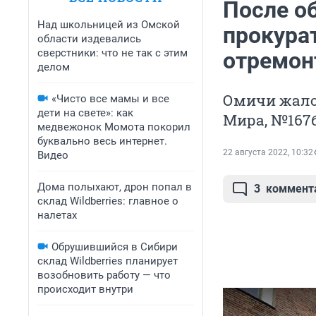
После о
Над школьницей из Омской
прокура
области издевались
сверстники: что не так с этим
отремон
делом
Омичи жалов
«Чисто все мамы и все
дети на свете»: как
Мира, №167
медвежонок Момота покорил
буквально весь интернет.
22 августа 2022, 10:32
Видео
Дома полыхают, дрон попал в
3
коммент
склад Wildberries: главное о
налетах
Обрушившийся в Сибири
склад Wildberries планирует
возобновить работу — что
происходит внутри