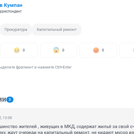
в Кумпан
рреспондент
Прокуратура
Капитальный ремонт
0
0
0
ыделите фрагмент и нажмите Ctrl+Enter
ИИ
3
, 13:08
шинство жителей , живущих в МКД, содержат жильё за свой сче
ку, ждут очереди на капитальный ремонт, не кидают мусор из 