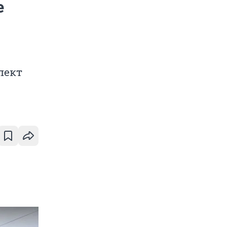
е
пект