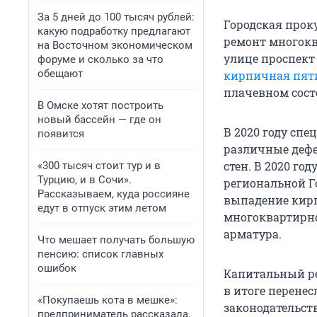
За 5 дней до 100 тысяч рублей:
Городская прок
какую подработку предлагают
ремонт многокв
на Восточном экономическом
улице проспект 
форуме и сколько за что
обещают
кирпичная пят
плачевном сост
В Омске хотят построить
новый бассейн — где он
В 2020 году сп
появится
различные дефе
стен. В 2020 го
«300 тысяч стоит тур и в
Турцию, и в Сочи».
региональной 
Рассказываем, куда россияне
выпадение кирп
едут в отпуск этим летом
многоквартирно
арматура.
Что мешает получать большую
пенсию: список главных
ошибок
Капитальный ре
в итоге перене
«Покупаешь кота в мешке»:
законодательств
предприниматель рассказала,