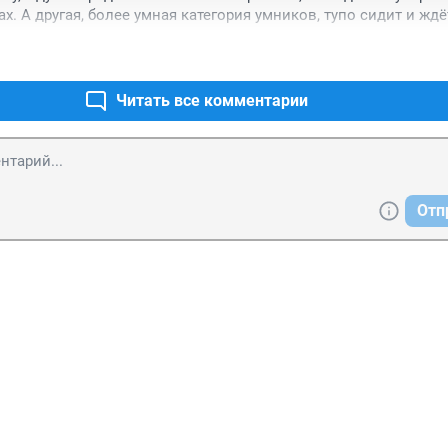
х. А другая, более умная категория умников, тупо сидит и ждёт
ядька и уберет им в подъездах мусор, отремонтирует дом ,или
ильё, а они будут дальше гадить...
Читать все комментарии
Отп