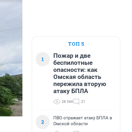
ТОП 5
Пожар и две
1
беспилотные
опасности: как
Омская область
пережила вторую
атаку БПЛА
28 344
21
ПВО отражает атаку БПЛА в
2
Омской области