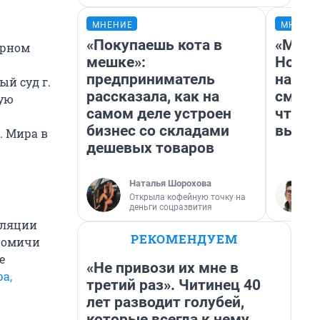
МНЕНИЕ
МНЕНИ
«Покупаешь кота в
«Мы в
ирном
мешке»:
Нолан
предприниматель
настр
й суд г.
рассказала, как на
смотр
кую
самом деле устроен
чтобы
бизнес со складами
выгля
. Мира в
дешевых товаров
Наталья Шорохова
Открыла кофейную точку на
деньги соцразвития
сляции
РЕКОМЕНДУЕМ
а омичи
е
«Не привози их мне в
а,
третий раз». Читинец 40
лет разводит голубей,
которые всегда к нему