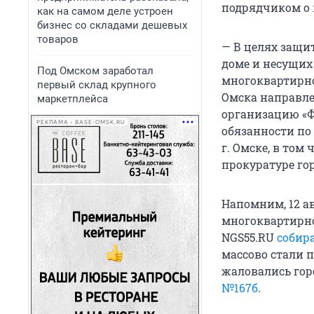
подрядчиком о 
как на самом деле устроен
бизнес со складами дешевых
товаров
— В целях защи
доме и несущих
Под Омском заработал
многоквартирно
первый склад крупного
Омска направле
маркетплейса
организацию «Ф
РЕКЛАМА • BASE-OMSK.RU
обязанности по
г. Омске, в том
прокуратуре го
Напомним, 12 а
многоквартирног
NGS55.RU
собира
массово стали п
жаловались гор
№167б
.