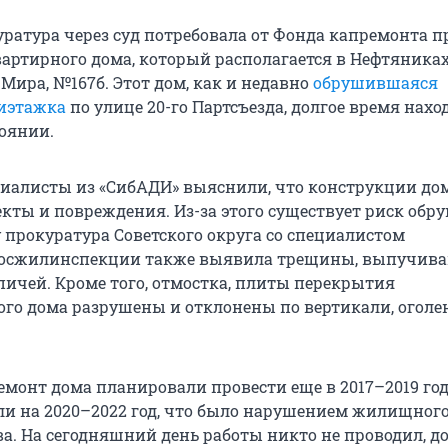
уратура через суд потребовала от Фонда капремонта п
артирного дома, который располагается в Нефтяниках
Мира, №167б. Этот дом, как и недавно
обрушившаяся
иэтажка
по улице 20-го Партсъезда, долгое время нахо
оянии.
ециалисты из «СибАДИ» выяснили, что конструкции д
кты и повреждения. Из-за этого существует риск обр
ду прокуратура Советского округа со специалистом
Госжилинспекции также выявила трещины, выпучива
ичей. Кроме того, отмостка, плиты перекрытия
го дома разрушены и отклонены по вертикали, оголе
монт дома планировали провести еще в 2017–2019 года
сли на 2020–2022 год, что было нарушением жилищног
а. На сегодняшний день работы никто не проводил, до