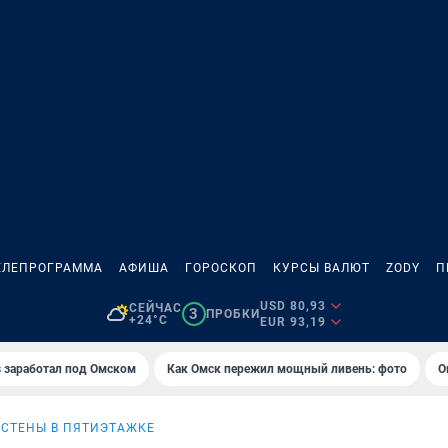
ЕЛЕПРОГРАММА
АФИША
ГОРОСКОП
КУРСЫ ВАЛЮТ
ZODY
П
USD 80,93
СЕЙЧАС
3
ПРОБКИ
+24°C
EUR 93,19
es заработал под Омском
Как Омск пережил мощный ливень: фото
О
СТЕНЫ В ПЯТИЭТАЖКЕ