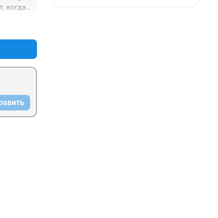
, когда 
 даст 
+0
–1
равить