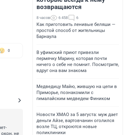
возвращаются
8 часов
6 458
6
Как приготовить ленивые беляши —
простой способ от жительницы
Барнаула
0
В уфимский приют привезли
пермячку Марину, которая почти
ничего о себе не помнит. Посмотрите,
вдруг она вам знакома
Медведицу Майю, жившую на цепи в
Приморье, познакомили с
гималайским медведем Фиником
Новости ХМАО за 5 августа: муж дает
деньги Айзе, вартовчанин оголился
возле ТЦ, откроются новые
т- 
поликлиники
окон, не 