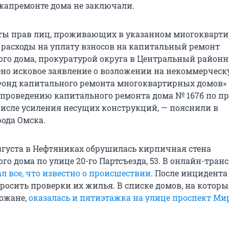
капремонте дома не заключали.
ты прав лиц, проживающих в указанном многокварт
 расходы на уплату взносов на капитальный ремонт
го дома, прокуратурой округа в Центральный районны
но исковое заявление о возложении на некоммерчес
онд капитального ремонта многоквартирных домов»
 проведению капитального ремонта дома № 167б по пр
 числе усиления несущих конструкций, — пояснили в
рода Омска.
вгуста в Нефтяниках обрушилась кирпичная стена
о дома по улице 20-го Партсъезда, 53. В онлайн-тран
л все, что известно о происшествии
. После инцидент
росить проверки их жилья. В списке домов, на которы
ожане,
оказалась и пятиэтажка на улице проспект Мир