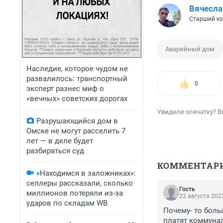
Вячесла
Старший ко
Аварийный дом
Наследие, которое чудом не
развалилось: транспортный
0
эксперт разнес миф о
«вечных» советских дорогах
Увидели опечатку? В
Разрушающийся дом в
Омске не могут расселить 7
лет — в деле будет
разбираться суд
КОММЕНТАР
«Находимся в заложниках»:
селлеры рассказали, сколько
Гость
миллионов потеряли из-за
22 августа 2022
ударов по складам WB
Почему- то боль
платят коммунал