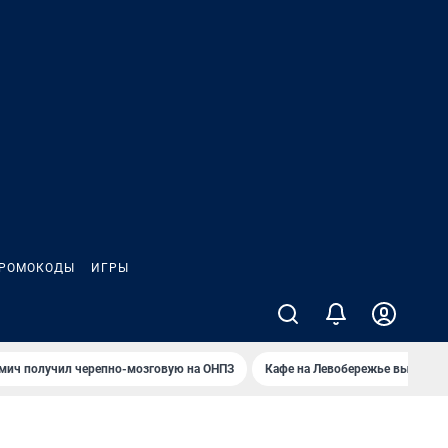
РОМОКОДЫ
ИГРЫ
мич получил черепно-мозговую на ОНПЗ
Кафе на Левобережье выгорело