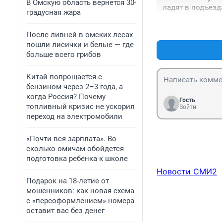
В Омскую область вернется 30-
ладят в подъезда
градусная жара
придёт добрый д
денег на новое ж
После ливней в омских лесах
пошли лисички и белые — где
больше всего грибов
Китай попрощается с
бензином через 2–3 года, а
когда Россия? Почему
Гость
топливный кризис не ускорил
Войти
переход на электромобили
«Почти вся зарплата». Во
сколько омичам обойдется
подготовка ребенка к школе
Новости СМИ2
Подарок на 18-летие от
мошенников: как новая схема
с «переоформлением» номера
оставит вас без денег