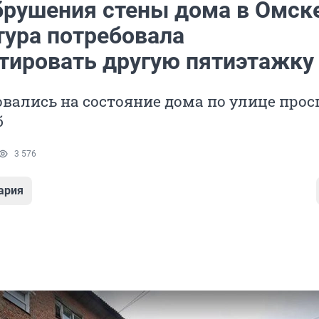
брушения стены дома в Омск
тура потребовала
тировать другую пятиэтажку
ались на состояние дома по улице прос
б
3 576
ария