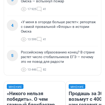
Омска — вспыхнул пожар
17 925
41
«У меня в огороде больше растет»: репортаж
4
с самой провальной «Флоры» в истории
Омска
13 599
41
Российскому образованию конец? В стране
5
растет число стобалльников ЕГЭ — почему
это не повод для радости
13 446
82
МНЕНИЕ
МНЕНИЕ
«Никого нельзя
Продашь за 300
победить». О чем
возьмут с 4000
главный блокбастер
нам готовит н