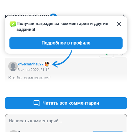
КОММЕНТАРИИ
3
Получай награды за комментарии и другие 
задания!
Гость
8 июня 2022, 21:58
Подробнее в профиле
Все для людей ☝️🙈
+0
–0
krivecmarina327
8 июня 2022, 21:12
Кто бы сомневался!
+1
–0
Читать все комментарии