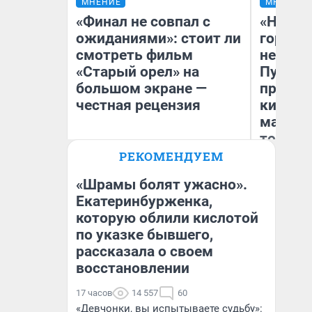
МНЕНИЕ
МНЕНИЕ
«Финал не совпал с
«Нет н
ожиданиями»: стоит ли
городов
смотреть фильм
недофи
«Старый орел» на
Путеше
большом экране —
проеха
честная рецензия
киломе
машине
того
РЕКОМЕНДУЕМ
Надежда Губарь
Ек
«Шрамы болят ужасно».
Екатеринбурженка,
которую облили кислотой
по указке бывшего,
рассказала о своем
восстановлении
17 часов
14 557
60
«Девчонки, вы испытываете судьбу»: