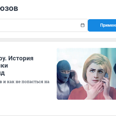
оюзов
Примен
ру. История
ики
яд
 и как не попасться на