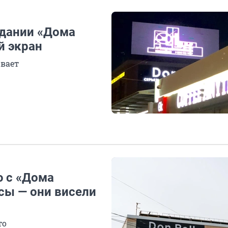
здании «Дома
й экран
ывает
 с «Дома
сы — они висели
то