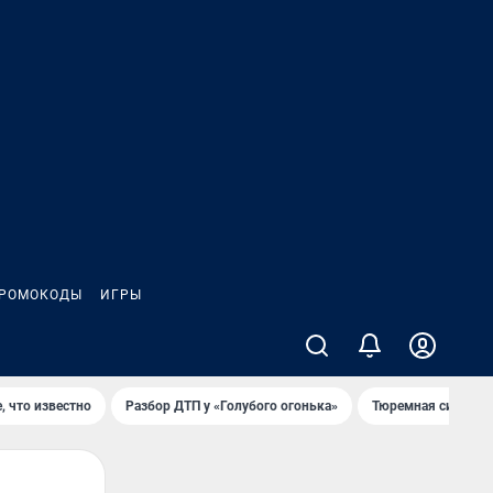
РОМОКОДЫ
ИГРЫ
, что известно
Разбор ДТП у «Голубого огонька»
Тюремная система