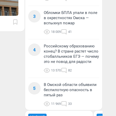
Обломки БПЛА упали в поле
3
в окрестностях Омска —
вспыхнул пожар
18 009
41
Российскому образованию
4
конец? В стране растет число
стобалльников ЕГЭ — почему
это не повод для радости
13 570
82
В Омской области объявили
5
беспилотную опасность в
пятый раз
11 969
33