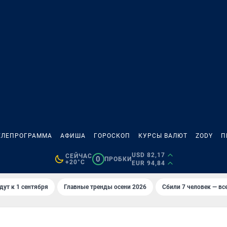
ЕЛЕПРОГРАММА
АФИША
ГОРОСКОП
КУРСЫ ВАЛЮТ
ZODY
П
USD 82,17
СЕЙЧАС
0
ПРОБКИ
+20°C
EUR 94,84
дут к 1 сентября
Главные тренды осени 2026
Сбили 7 человек — все