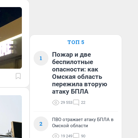
ТОП 5
Пожар и две
1
беспилотные
опасности: как
Омская область
пережила вторую
атаку БПЛА
29 553
22
ПВО отражает атаку БПЛА в
2
Омской области
19 249
90