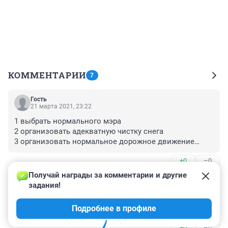
КОММЕНТАРИИ
7
Гость
21 марта 2021, 23:22
1 выбрать нормального мэра

2 организовать адекватную чистку снега

3 организовать нормальное дорожное движение

4 закопать эти катакомбы
+0
–0
Получай награды за комментарии и другие 
Гость
21 марта 2021, 18:29
задания!
Что насчет этой технологии думает Илон Маск? Ему 
Подробнее в профиле
уже доложили, надеюсь.
+0
–0