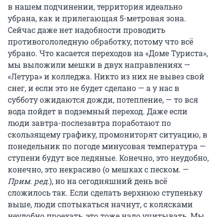
в нашем подчинении, территория идеально
убрана, как и прилегающая 5-метровая зона.
Сейчас даже нет надобности проводить
противогололедную обработку, потому что всё
убрано. Что касается переходов на «Доме Туриста»,
мы выложили мешки в двух направлениях —
«Летура» и колледжа. Никто из них не вывез свой
снег, и если это не будет сделано — а у нас в
субботу ожидаются дожди, потепление, — то вся
вода пойдет в подземный переход. Даже если
люди завтра-послезавтра поработают по
скользящему графику, промониторят ситуацию, в
понедельник по погоде минусовая температура —
ступени будут все ледяные. Конечно, это неудобно,
конечно, это некрасиво (о мешках с песком. —
Прим. ред.
), но на сегодняшний день всё
сложилось так. Если сделать верхнюю ступеньку
выше, люди спотыкаться начнут, с колясками
неудобно проехать, это тоже надо учитывать. Мы