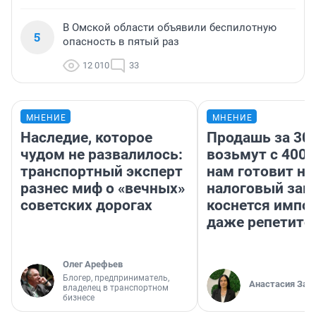
В Омской области объявили беспилотную
5
опасность в пятый раз
12 010
33
МНЕНИЕ
МНЕНИЕ
Наследие, которое
Продашь за 300
чудом не развалилось:
возьмут с 4000
транспортный эксперт
нам готовит н
разнес миф о «вечных»
налоговый зако
советских дорогах
коснется импор
даже репетито
Олег Арефьев
Блогер, предприниматель,
Анастасия Зав
владелец в транспортном
бизнесе