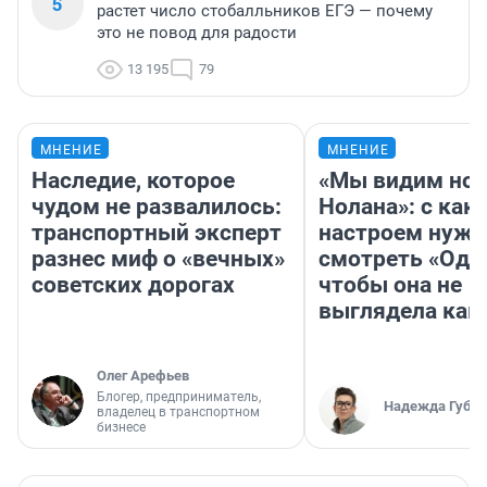
5
растет число стобалльников ЕГЭ — почему
это не повод для радости
13 195
79
МНЕНИЕ
МНЕНИЕ
Наследие, которое
«Мы видим нов
чудом не развалилось:
Нолана»: с как
транспортный эксперт
настроем нужн
разнес миф о «вечных»
смотреть «Оди
советских дорогах
чтобы она не
выглядела как
Олег Арефьев
Блогер, предприниматель,
Надежда Губар
владелец в транспортном
бизнесе