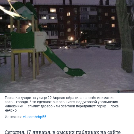
Горка во дворе на улице 22 Апреля обратила на себя внимание
главы города. Что сделают оказавшиеся под угрозой увольнения
чиновники — спилят дерево или всё-таки передвинут горку, — пока
неясно
Источник: 
vk.com/chp55
Сегодня, 17 января, в омских пабликах на сайте