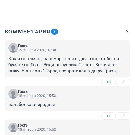
КОММЕНТАРИИ
8
Гость
19 января 2020, 07:30
Как я понимаю, наш мэр только для того, чтобы на 
бумаге он был. "Видишь суслика? - нет. -Вот и я не 
вижу. А он есть." Город превратился в дыру. Грязь, 
выбросы, сплошные магазины и унылые лица.... 
+0
–0
Вместо того, чтобы осуществлять каждую неделю 
рабочие поездки по городу и его окраинам, она лучше 
Гость
в кабинете просидит. Как говорится солдат спит, 
18 января 2020, 15:53
служба идёт.
Балаболка очередная
+1
–0
Гость
18 января 2020, 15:52