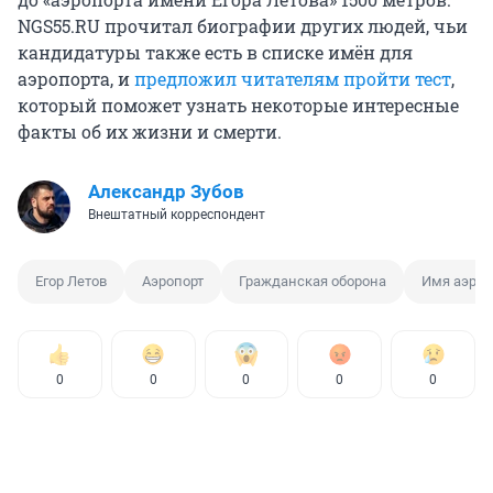
NGS55.RU прочитал биографии других людей, чьи
кандидатуры также есть в списке имён для
аэропорта, и
предложил читателям пройти тест
,
который поможет узнать некоторые интересные
факты об их жизни и смерти.
Александр Зубов
Внештатный корреспондент
Егор Летов
Аэропорт
Гражданская оборона
Имя аэроп
0
0
0
0
0