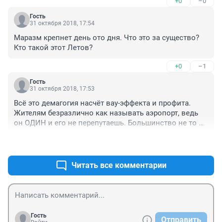
+0
–0
Гость
31 октября 2018, 17:54
Маразм крепнет день ото дня. Что это за существо? 
Кто такой этот Летов?
+0
–1
Гость
31 октября 2018, 17:53
Всё это демагогия насчёт вау-эффекта и профита. 
Жителям безразлично как называть аэропорт, ведь 
он ОДИН и его не перепутаешь. Большинство не то 
что не пользуются им, внутри то и не были. К чему эта 
+1
–1
мода, повальное увлечение на присвоение имени 
авиагавани, за чей счёт банкет? Пассажиров? Пусть 
инициативная группа за свой счёт займётся такой 
Читать все комментарии
необходимой нашему городу работой.
Гость
Отправить