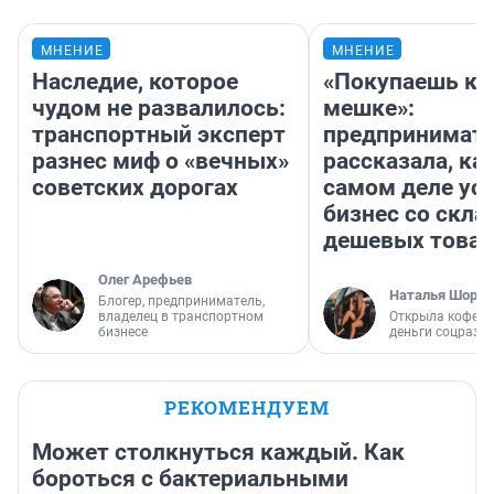
МНЕНИЕ
МНЕНИЕ
Наследие, которое
«Покупаешь ко
чудом не развалилось:
мешке»:
транспортный эксперт
предпринимат
разнес миф о «вечных»
рассказала, как
советских дорогах
самом деле ус
бизнес со скл
дешевых това
Олег Арефьев
Наталья Шорох
Блогер, предприниматель,
владелец в транспортном
Открыла кофейн
бизнесе
деньги соцразв
РЕКОМЕНДУЕМ
Может столкнуться каждый. Как
бороться с бактериальными