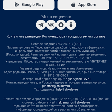
Google Play
App Store
Мы в соцсетях
Контактные данные для Роскомнадзора и государственных органов
Сетевое издание «NGS55.RU» (18+)
Зарегистрировано Федеральной службой по надзору в сфере связи,
информационных технологий и массовых коммуникаций
(Роскомнадзор). Регистрационный номер и дата принятия решения о
регистрации - ЭЛ № ФС 77 - 78819 от 07.08.2020 г.
Учредитель: Общество с ограниченной ответственностью "ИНТЕРНЕТ
ТЕХНОЛОГИИ"
Главный редактор: Назарчук Ангелина Алексеевна
Адрес редакции: Россия, Омск, ул. Т. К. Щербанева, 25, офис 402, телефон
8 (3812) 38-08-69
Электронный адрес редакции:
ngs55@shkulev.ru
Контактные данные для Роскомнадзора и государственных органов:
juristnsk@shkulev.ru
Техподдержка:
help@shkulev.ru
Связаться с отделом продаж: 8 (383) 212-52-52, 8 (800) 200-03-83 (звонок
с сотового бесплатный),
reklamangs@shkulev.ru
Редакция сайта не несет ответственности за достоверность
информации, содержащейся в рекламных объявлениях.