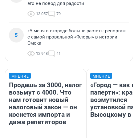
это не повод для радости
13 057
79
«У меня в огороде больше растет»: репортаж
5
с самой провальной «Флоры» в истории
Омска
12 948
41
МНЕНИЕ
МНЕНИЕ
Продашь за 3000, налог
«Город — как н
возьмут с 4000. Что
паперти»: крае
нам готовит новый
возмутился
налоговый закон — он
установкой па
коснется импорта и
Высоцкому в 
даже репетиторов