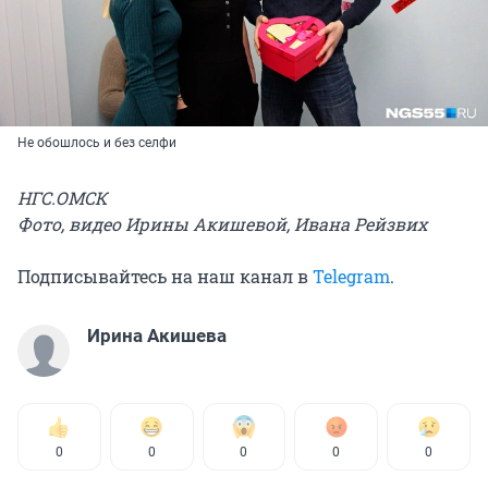
Не обошлось и без селфи
НГС.ОМСК
Фото, видео Ирины Акишевой, Ивана Рейзвих
Подписывайтесь на наш канал в
Telegram
.
Ирина Акишева
0
0
0
0
0