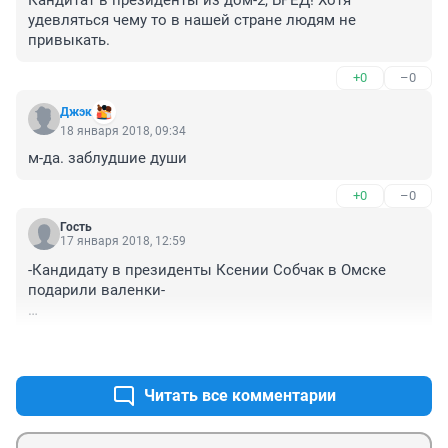
Кандитат в президенты из дом-2, БРЕД! Хотя 
удевляться чему то в нашей стране людям не 
привыкать.
+0
–0
Джэк
18 января 2018, 09:34
м-да. заблудшие души
+0
–0
Гость
17 января 2018, 12:59
-Кандидату в президенты Ксении Собчак в Омске 
подарили валенки-

С галошами?
+1
–0
Читать все комментарии