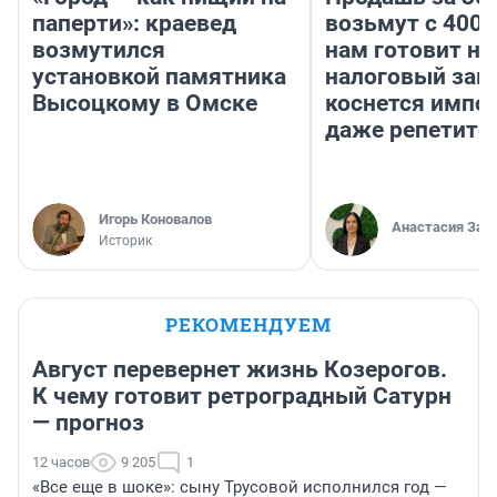
паперти»: краевед
возьмут с 4000
возмутился
нам готовит н
установкой памятника
налоговый зако
Высоцкому в Омске
коснется импор
даже репетито
Игорь Коновалов
Анастасия Зав
Историк
РЕКОМЕНДУЕМ
Август перевернет жизнь Козерогов.
К чему готовит ретроградный Сатурн
— прогноз
12 часов
9 205
1
«Все еще в шоке»: сыну Трусовой исполнился год —