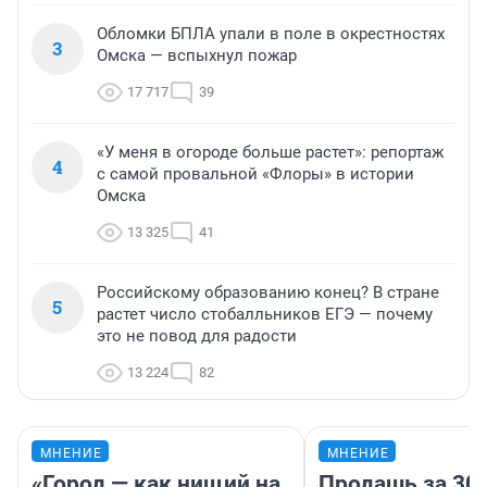
Обломки БПЛА упали в поле в окрестностях
3
Омска — вспыхнул пожар
17 717
39
«У меня в огороде больше растет»: репортаж
4
с самой провальной «Флоры» в истории
Омска
13 325
41
Российскому образованию конец? В стране
5
растет число стобалльников ЕГЭ — почему
это не повод для радости
13 224
82
МНЕНИЕ
МНЕНИЕ
«Город — как нищий на
Продашь за 300