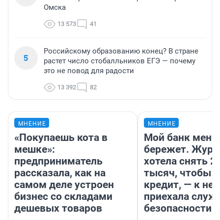
Омска
13 573
41
Российскому образованию конец? В стране
5
растет число стобалльников ЕГЭ — почему
это не повод для радости
13 392
82
МНЕНИЕ
МНЕНИЕ
«Покупаешь кота в
Мой банк меня
мешке»:
бережет. Журн
предприниматель
хотела снять 2
рассказала, как на
тысяч, чтобы п
самом деле устроен
кредит, — к не
бизнес со складами
приехала служ
дешевых товаров
безопасности