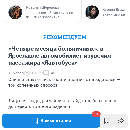
Наталья Шорохова
Ксения Владим
Открыла кофейную точку на
Автор мнения
деньги соцразвития
РЕКОМЕНДУЕМ
«Четыре месяца больничных»: в
Ярославле автомобилист изувечил
пассажира «Яавтобуса»
15 часов
10 999
45
Слизни атакуют: как спасти цветник от вредителей —
три копеечных способа
Лицевая гладь для чайников: гайд от набора петель
до первого готового изделия
18
Комментарии
Фермер Джастас Уолкер, известный как «веселый
молочник», заявил что его семью могут выдворить