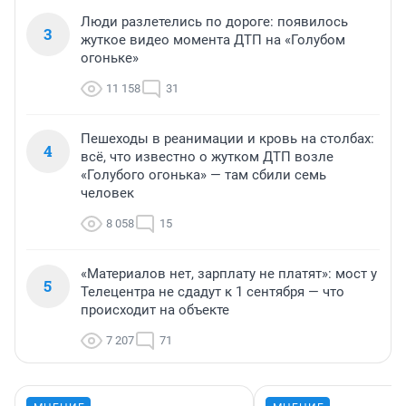
Люди разлетелись по дороге: появилось
3
жуткое видео момента ДТП на «Голубом
огоньке»
11 158
31
Пешеходы в реанимации и кровь на столбах:
4
всё, что известно о жутком ДТП возле
«Голубого огонька» — там сбили семь
человек
8 058
15
«Материалов нет, зарплату не платят»: мост у
5
Телецентра не сдадут к 1 сентября — что
происходит на объекте
7 207
71