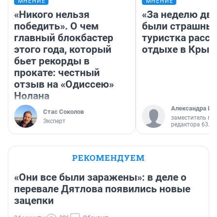
МНЕНИЕ
МНЕНИЕ
«Никого нельзя
«За неделю две
победить». О чем
были страшные
главный блокбастер
туристка расск
этого года, который
отдыхе в Крым
бьет рекорды в
прокате: честный
отзыв на «Одиссею»
Нолана
Александра Ис
Стас Соколов
заместитель гл
Эксперт
редактора 63.RU
РЕКОМЕНДУЕМ
«Они все были заражены»: в деле о
перевале Дятлова появились новые
зацепки