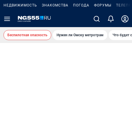
НЕДВИЖИМОСТЬ
ЗНАКОМСТВА
ПОГОДА
ФОРУМЫ
ТЕЛЕПР
Беспилотная опасность
Нужен ли Омску метротрам
Что будет 