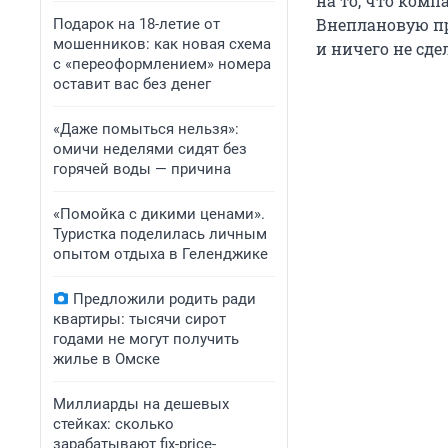
на то, что комп
Внеплановую пр
Подарок на 18-летие от
мошенников: как новая схема
и ничего не сде
с «переоформлением» номера
оставит вас без денег
«Даже помыться нельзя»:
омичи неделями сидят без
горячей воды — причина
«Помойка с дикими ценами».
Туристка поделилась личным
опытом отдыха в Геленджике
Предложили родить ради
квартиры: тысячи сирот
годами не могут получить
жилье в Омске
Миллиарды на дешевых
стейках: сколько
зарабатывают fix-price-