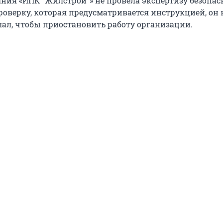
ания «ИПК "Жилстрой"» не провела экспертизу безопас
оверку, которая предусматривается инструкцией, он 
лал, чтобы приостановить работу организации.