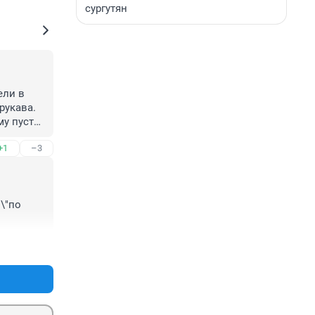
сургутян
ли в 
укава. 
у пусть 
 
+1
–3
"по 
+12
–0