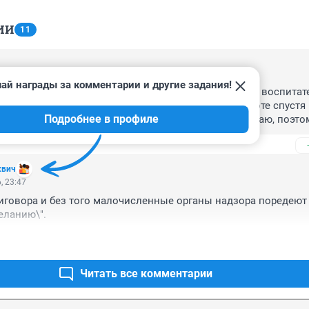
ИИ
11
, 14:33
ай награды за комментарии и другие задания!
тели автобусов тоже немного получают. И учителя, и воспитате
днако это не повод никому из них относиться к работе спустя р
Подробнее в профиле
 автобуса не имеет права сказать - "А я мало получаю, поэтом
ду у меня выпрыгивают". Или воспитатель скажет - у меня з/п
 целыми днями детективы на работе читать.
квич
, 23:47
иговора и без того малочисленные органы надзора поредеют \
еланию\".
Читать все комментарии