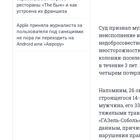
рестораны «The Бык» и как
устроена их франшиза
Apple приняла журналиста за
Суд признал муж
пользователя под санкциями:
неисполнение и
не пора ли переходить на
недобросовестн
Android или «Аврору»
неосторожности 
колонии-поселе
в течение 3 лет
четырем потер
Напомним, 26 ок
строящегося 14
мужчина, его 33
тяжелыми травм
«ГАЗель-Соболь
данным, причин
нарушения пра