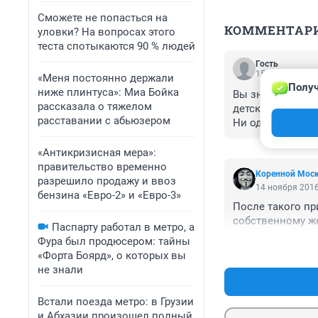
Сможете не попасться на
КОММЕНТАР
уловки? На вопросах этого
теста спотыкаются 90 % людей
Гость
15 ноября 2016
«Меня постоянно держали
Получ
ниже плинтуса»: Миа Бойка
Вы знаете, води
рассказала о тяжелом
детских садах. О
расставании с абьюзером
Ни один водитель
пассажиры на хо
маленькая, буду
«Антикризисная мера»:
правительство временно
Коренной Мос
разрешило продажу и ввоз
14 ноября 2016
бензина «Евро-2» и «Евро-3»
После такого пр
собственному ж
Паспарту работал в метро, а
Фура был продюсером: тайны
«Форта Боярд», о которых вы
не знали
Встали поезда метро: в Грузии
и Абхазии произошел полный