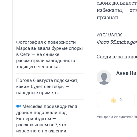
своих должност
избежать», — от
признал.
НГС.ОМСК
Фото 55.mchs.gov
Фотография с поверхности
Марса вызвала бурные споры
в Сети — на снимке
Следите за нов
рассмотрели «загадочного
ходящего человека»
Анна Н
Погода 6 августа подскажет,
каким будет сентябрь, —
народные приметы
0
Mercedes производителя
дронов подорвали под
Увидели опечатку? В
Екатеринбургом —
рассказываем всё, что
известно о покушении