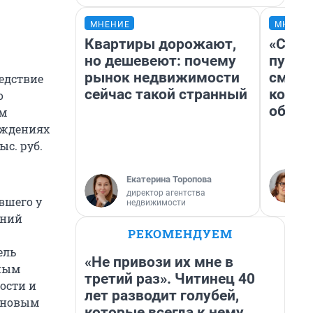
МНЕНИЕ
МНЕНИ
Квартиры дорожают,
«Спут
но дешевеют: почему
пургу»
рынок недвижимости
смерт
едствие
сейчас такой странный
котор
о
обнар
ам
еждениях
ыс. руб.
Екатерина Торопова
директор агентства
вшего у
недвижимости
тний
РЕКОМЕНДУЕМ
ель
«Не привози их мне в
ьным
третий раз». Читинец 40
ости и
лет разводит голубей,
ановым
которые всегда к нему