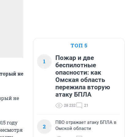
ТОП 5
Пожар и две
1
беспилотные
опасности: как
оторый не
Омская область
пережила вторую
атаку БПЛА
орый не
28 232
21
15 году
ПВО отражает атаку БПЛА в
2
Омской области
 несмотря