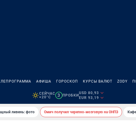
ЕЛЕПРОГРАММА
АФИША
ГОРОСКОП
КУРСЫ ВАЛЮТ
ZODY
П
USD 80,93
СЕЙЧАС
3
ПРОБКИ
+20°C
EUR 93,19
ощный ливень: фото
Омич получил черепно-мозговую на ОНПЗ
Кафе