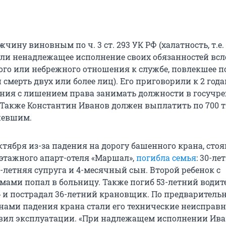
чину виновным по ч. 3 ст. 293 УК РФ (халатность, т.е.
ли ненадлежащее исполнение своих обязанностей всл
ого или небрежного отношения к службе, повлекшее п
смерть двух или более лиц). Его приговорили к 2 год
ния с лишением права занимать должности в госучр
. Также Константин Иванов должен выплатить по 700 т
певшим.
тября из-за падения на дорогу башенного крана, стоя
-этажного апарт-отеля «Маршал»,
погибла семья
: 30-ле
-летняя супруга и 4-месячный сын. Второй ребенок с
ами попал в больницу. Также погиб 53-летний водит
» и пострадал 36-летний крановщик. По предварител
ами падения крана стали его технические неисправн
вил эксплуатации. «При надлежащем исполнении Ив