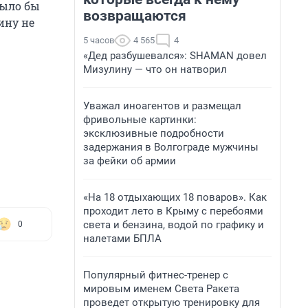
было бы
возвращаются
ину не
5 часов
4 565
4
«Дед разбушевался»: SHAMAN довел
Мизулину — что он натворил
Уважал иноагентов и размещал
фривольные картинки:
эксклюзивные подробности
задержания в Волгограде мужчины
за фейки об армии
«На 18 отдыхающих 18 поваров». Как
проходит лето в Крыму с перебоями
света и бензина, водой по графику и
0
налетами БПЛА
Популярный фитнес-тренер с
мировым именем Света Ракета
проведет открытую тренировку для