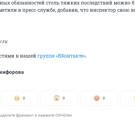
ных обязанностей столь тяжких последствий можно 
метили в пресс-службе, добавив, что инспектор свою в
.ru
остями в нашей
группе «ВКонтакте»
.
икифорова
0
0
0
ыделите фрагмент и нажмите Ctrl+Enter