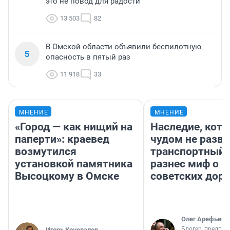
это не повод для радости
13 503
82
В Омской области объявили беспилотную
5
опасность в пятый раз
11 918
33
МНЕНИЕ
МНЕНИЕ
«Город — как нищий на
Наследие, кото
паперти»: краевед
чудом не разва
возмутился
транспортный 
установкой памятника
разнес миф о 
Высоцкому в Омске
советских доро
Олег Арефьев
Блогер, предпри
Игорь Коновалов