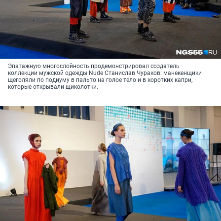
Эпатажную многослойность продемонстрировал создатель
коллекции мужской одежды Nude Станислав Чураков: манекенщики
щеголяли по подиуму в пальто на голое тело и в коротких капри,
которые открывали щиколотки.