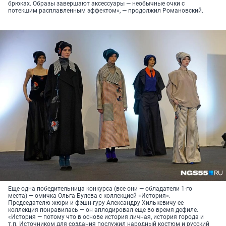
брюках. Образы завершают аксессуары — необычные очки с
потекшим расплавленным эффектом», — продолжил Романовский.
Еще одна победительница конкурса (все они — обладатели 1-го
места) — омичка Ольга Булева с коллекцией «История».
Председателю жюри и фэшн-гуру Александру Хилькевичу ее
коллекция понравилась — он аплодировал еще во время дефиле.
«История — потому что в основе история личная, история города и
т.п. Источником для создания послужил народный костюм и русский