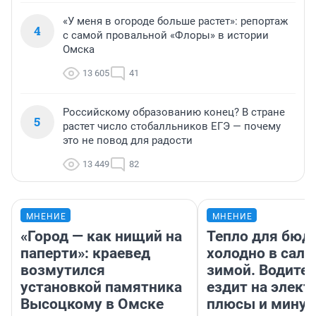
«У меня в огороде больше растет»: репортаж
4
с самой провальной «Флоры» в истории
Омска
13 605
41
Российскому образованию конец? В стране
5
растет число стобалльников ЕГЭ — почему
это не повод для радости
13 449
82
МНЕНИЕ
МНЕНИЕ
«Город — как нищий на
Тепло для бюд
паперти»: краевед
холодно в сало
возмутился
зимой. Водител
установкой памятника
ездит на элект
Высоцкому в Омске
плюсы и мину