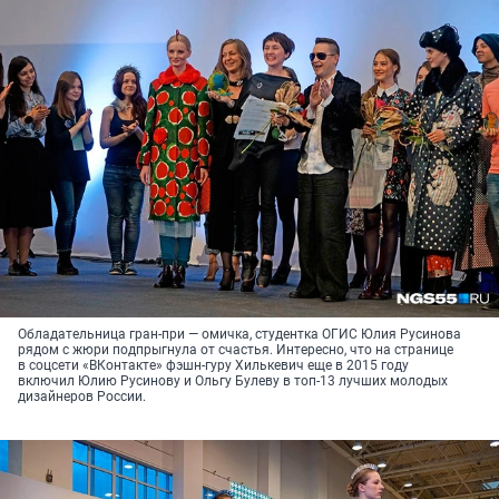
Обладательница гран-при — омичка, студентка ОГИС Юлия Русинова
рядом с жюри подпрыгнула от счастья. Интересно, что на странице
в соцсети «ВКонтакте» фэшн-гуру Хилькевич еще в 2015 году
включил Юлию Русинову и Ольгу Булеву в топ-13 лучших молодых
дизайнеров России.