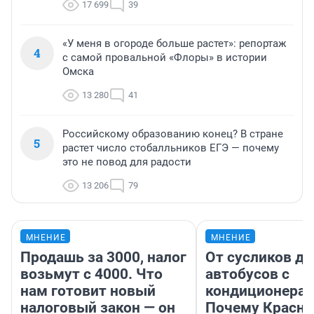
17 699
39
«У меня в огороде больше растет»: репортаж
4
с самой провальной «Флоры» в истории
Омска
13 280
41
Российскому образованию конец? В стране
5
растет число стобалльников ЕГЭ — почему
это не повод для радости
13 206
79
МНЕНИЕ
МНЕНИЕ
Продашь за 3000, налог
От сусликов до
возьмут с 4000. Что
автобусов с
нам готовит новый
кондиционерам
налоговый закон — он
Почему Красно