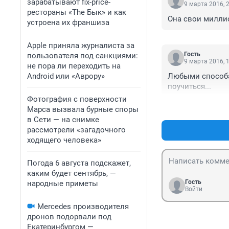
зарабатывают fix-price-
9 марта 2016, 
рестораны «The Бык» и как
Она свои миллион
устроена их франшиза
Apple приняла журналиста за
Гость
пользователя под санкциями:
9 марта 2016, 
не пора ли переходить на
Android или «Аврору»
Любыми способам
поучиться...
Фотография с поверхности
Марса вызвала бурные споры
в Сети — на снимке
рассмотрели «загадочного
ходящего человека»
Погода 6 августа подскажет,
каким будет сентябрь, —
Гость
народные приметы
Войти
Mercedes производителя
дронов подорвали под
Екатеринбургом —