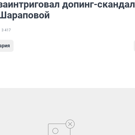
заинтриговал допинг-скандал
Шараповой
3 417
ария