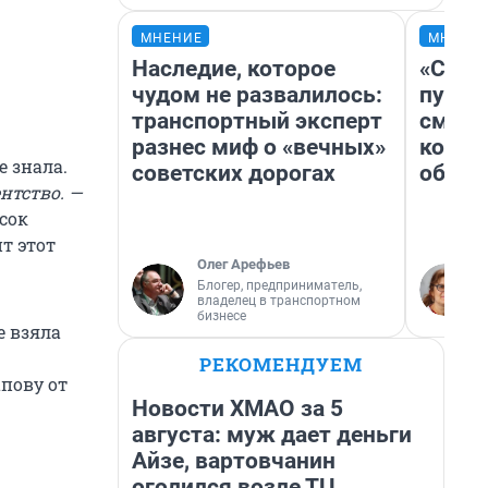
МНЕНИЕ
МНЕНИ
Наследие, которое
«Спут
чудом не развалилось:
пургу»
транспортный эксперт
смерт
разнес миф о «вечных»
котор
е знала.
советских дорогах
обнар
нтство. —
исок
т этот
Олег Арефьев
Блогер, предприниматель,
владелец в транспортном
бизнесе
е взяла
РЕКОМЕНДУЕМ
пову от
Новости ХМАО за 5
августа: муж дает деньги
Айзе, вартовчанин
оголился возле ТЦ,