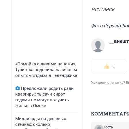
НГС.ОМСК
Фото depositpho
__внешт
«Помойка с дикими ценами».
0
Туристка поделилась личным
опытом отдыха в Геленджике
Увидели опечатку? В
Предложили родить ради
квартиры: тысячи сирот
годами не могут получить
жилье в Омске
КОММЕНТАР
Миллиарды на дешевых
стейках: сколько
Гость