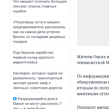
Что мешает получать большую
пенсию: список главных
ошибок
«Покупаешь кота в мешке»:
предприниматель рассказала,
как на самом деле устроен
бизнес со складами дешевых
товаров
Под Омском заработал
Жители Омска и
первый склад крупного
теннисисткой 
маркетплейса
Наследие, которое чудом не
По информации 
развалилось: транспортный
обнаруженном в
эксперт разнес миф о
вторым по попу
«вечных» советских дорогах
минувшие сутк
Разрушающийся дом в
Омске не могут расселить 7
Препарат милдро
лет — в деле будет