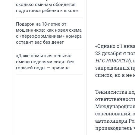
сколько омичам обойдется
подготовка ребенка к школе
Подарок на 18-летие от
мошенников: как новая схема
с «переоформлением» номера
оставит вас без денег
«Однако с 1 янв
22 декабря я по
«Даже помыться нельзя»:
НГС.НОВОСТИ
),
омичи неделями сидят без
запрещенных пр
горячей воды — причина
список, но я не
Теннисистка по
ответственност
Международная 
соревнований, о
автоконцерн Po
производитель ч