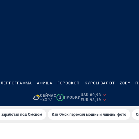
ЕЛЕПРОГРАММА
АФИША
ГОРОСКОП
КУРСЫ ВАЛЮТ
ZODY
П
USD 80,93
СЕЙЧАС
3
ПРОБКИ
+22°C
EUR 93,19
es заработал под Омском
Как Омск пережил мощный ливень: фото
О