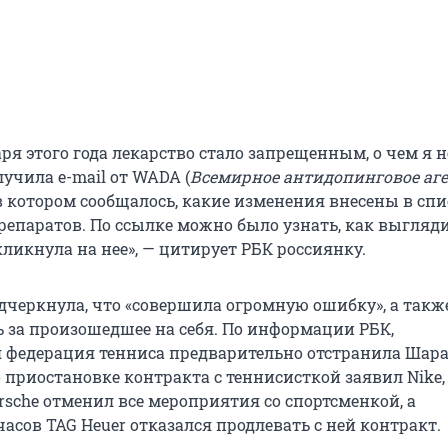
аря этого года лекарство стало запрещенным, о чем я н
лучила e-mail от WADA (
Всемирное антидопинговое аге
 в котором сообщалось, какие изменения внесены в сп
епаратов. По ссылке можно было узнать, как выгляди
 кликнула на нее», — цитирует РБК россиянку.
дчеркнула, что «совершила огромную ошибку», а такж
ь за произошедшее на себя. По информации РБК,
федерация тенниса предварительно отстранила Шара
 приостановке контракта с теннисисткой заявил Nike,
rsche отменил все мероприятия со спортсменкой, а
асов TAG Heuer отказался продлевать с ней контракт.