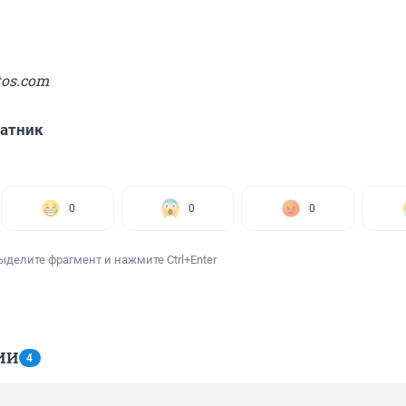
tos.com
атник
0
0
0
ыделите фрагмент и нажмите Ctrl+Enter
ИИ
4