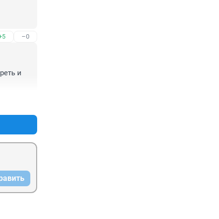
+5
–0
еть и 
+3
–6
равить