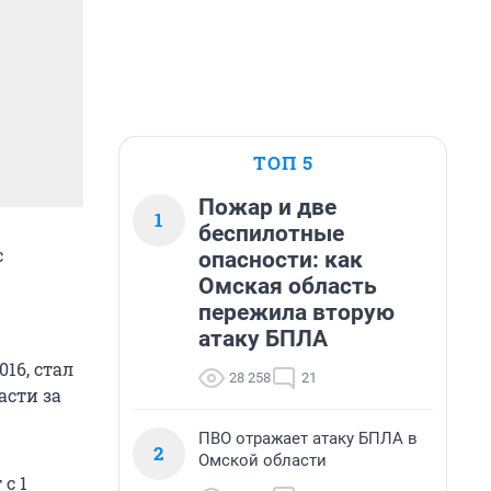
ТОП 5
Пожар и две
1
беспилотные
с
опасности: как
Омская область
пережила вторую
атаку БПЛА
16, стал
28 258
21
асти за
ПВО отражает атаку БПЛА в
2
Омской области
с 1