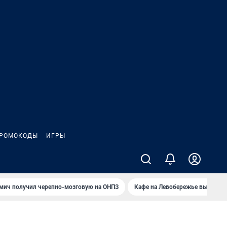
РОМОКОДЫ
ИГРЫ
мич получил черепно-мозговую на ОНПЗ
Кафе на Левобережье выгорело