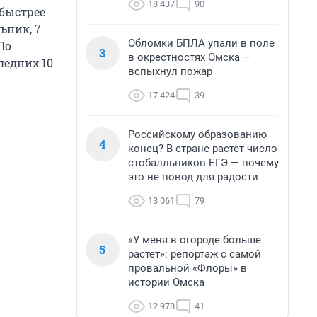
18 437
90
 быстрее
ьник, 7
Обломки БПЛА упали в поле
По
3
в окрестностях Омска —
ледних 10
вспыхнул пожар
17 424
39
Российскому образованию
4
конец? В стране растет число
стобалльников ЕГЭ — почему
это не повод для радости
13 061
79
«У меня в огороде больше
5
растет»: репортаж с самой
провальной «Флоры» в
истории Омска
12 978
41