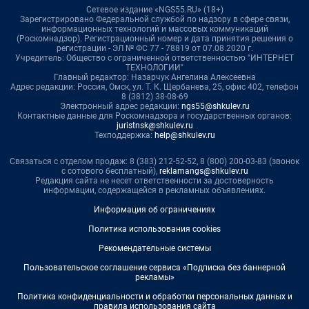
Сетевое издание «NGS55.RU» (18+)
Зарегистрировано Федеральной службой по надзору в сфере связи,
информационных технологий и массовых коммуникаций
(Роскомнадзор). Регистрационный номер и дата принятия решения о
регистрации - ЭЛ № ФС 77 - 78819 от 07.08.2020 г.
Учредитель: Общество с ограниченной ответственностью "ИНТЕРНЕТ
ТЕХНОЛОГИИ"
Главный редактор: Назарчук Ангелина Алексеевна
Адрес редакции: Россия, Омск, ул. Т. К. Щербанева, 25, офис 402, телефон
8 (3812) 38-08-69
Электронный адрес редакции:
ngs55@shkulev.ru
Контактные данные для Роскомнадзора и государственных органов:
juristnsk@shkulev.ru
Техподдержка:
help@shkulev.ru
Связаться с отделом продаж: 8 (383) 212-52-52, 8 (800) 200-03-83 (звонок
с сотового бесплатный),
reklamangs@shkulev.ru
Редакция сайта не несет ответственности за достоверность
информации, содержащейся в рекламных объявлениях.
Информация об ограничениях
Политика использования cookies
Рекомендательные системы
Пользовательское соглашение сервиса «Подписка без баннерной
рекламы»
Политика конфиденциальности и обработки персональных данных и
правила использования сайта