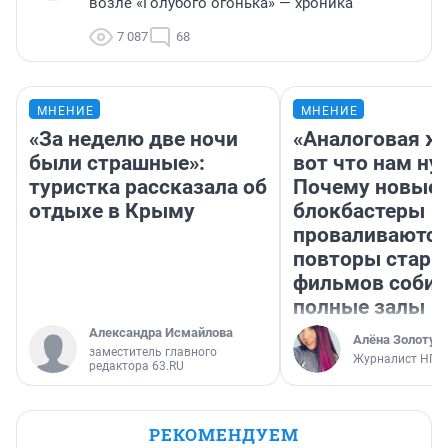
возле «Голубого огонька» — хроника
7 087
68
МНЕНИЕ
МНЕНИЕ
«За неделю две ночи
«Аналоговая ж
были страшные»:
вот что нам ну
туристка рассказала об
Почему новые
отдыхе в Крыму
блокбастеры
проваливаются,
повторы стары
фильмов соби
полные залы
Александра Исмайлова
Алёна Золотух
заместитель главного
Журналист НГС
редактора 63.RU
РЕКОМЕНДУЕМ