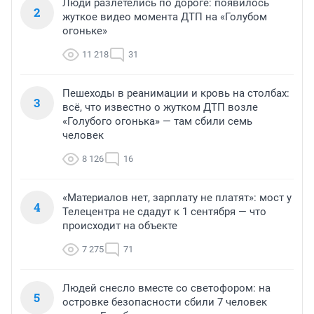
Люди разлетелись по дороге: появилось
2
жуткое видео момента ДТП на «Голубом
огоньке»
11 218
31
Пешеходы в реанимации и кровь на столбах:
3
всё, что известно о жутком ДТП возле
«Голубого огонька» — там сбили семь
человек
8 126
16
«Материалов нет, зарплату не платят»: мост у
4
Телецентра не сдадут к 1 сентября — что
происходит на объекте
7 275
71
Людей снесло вместе со светофором: на
5
островке безопасности сбили 7 человек