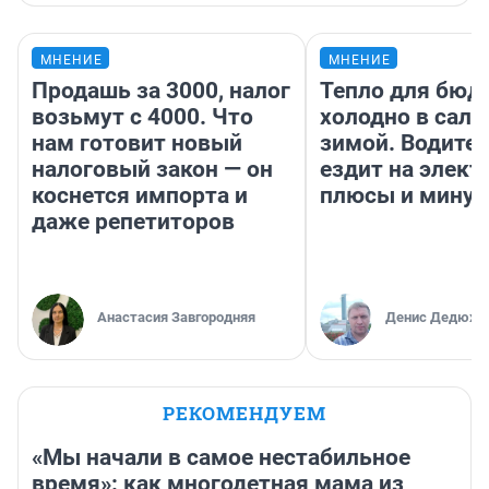
МНЕНИЕ
МНЕНИЕ
Продашь за 3000, налог
Тепло для бюд
возьмут с 4000. Что
холодно в сало
нам готовит новый
зимой. Водител
налоговый закон — он
ездит на элект
коснется импорта и
плюсы и мину
даже репетиторов
Анастасия Завгородняя
Денис Дедюхи
РЕКОМЕНДУЕМ
«Мы начали в самое нестабильное
время»: как многодетная мама из