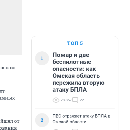
ТОП 5
Пожар и две
1
беспилотные
изовом
опасности: как
Омская область
пережила вторую
атаку БПЛА
ет-
аимных
28 857
22
ПВО отражает атаку БПЛА в
2
ейшел от
Омской области
дования