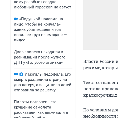
кому разобьют сердце:
любовный гороскоп на август
«Подушкой надавил на
лицо, чтобы не кричала»:
жених убил модель и год
возил ее труп в чемодане —
видео
Два человека находятся в
реанимации после жуткого
Власти России 
ДТП у «Голубого огонька»
режиме, которы
У могилы педофила. Его
смерть разделила страну на
Текст соглашен
два лагеря, а защитника детей
портала правов
отправила за решетку
краткосрочных 
Пилоты потерпевшего
крушение самолета
По условиям до
рассказали, как выживали в
необходимости 
сибирской тайге