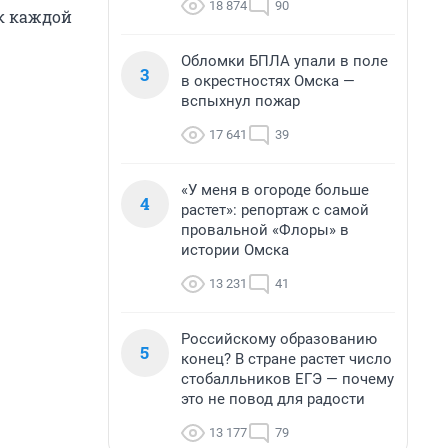
18 874
90
ок каждой
Обломки БПЛА упали в поле
3
в окрестностях Омска —
вспыхнул пожар
17 641
39
«У меня в огороде больше
4
растет»: репортаж с самой
провальной «Флоры» в
истории Омска
13 231
41
Российскому образованию
5
конец? В стране растет число
стобалльников ЕГЭ — почему
это не повод для радости
13 177
79