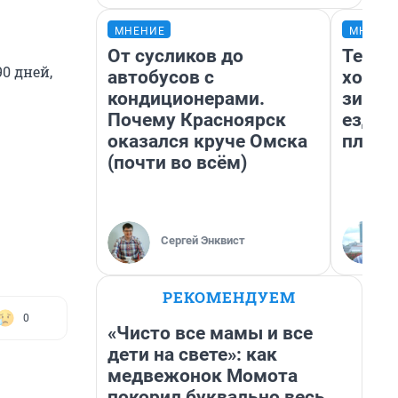
МНЕНИЕ
МНЕНИ
От сусликов до
Тепло
90 дней,
автобусов с
холод
кондиционерами.
зимой
Почему Красноярск
ездит
оказался круче Омска
плюсы
(почти во всём)
Сергей Энквист
РЕКОМЕНДУЕМ
0
«Чисто все мамы и все
дети на свете»: как
медвежонок Момота
покорил буквально весь