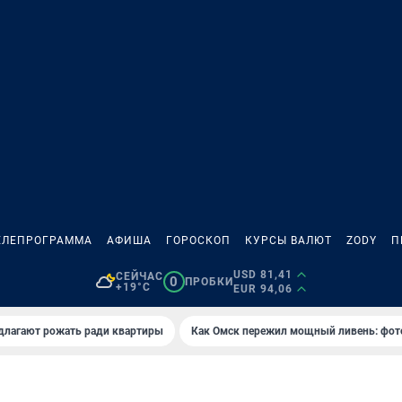
ЕЛЕПРОГРАММА
АФИША
ГОРОСКОП
КУРСЫ ВАЛЮТ
ZODY
П
USD 81,41
СЕЙЧАС
0
ПРОБКИ
+19°C
EUR 94,06
длагают рожать ради квартиры
Как Омск пережил мощный ливень: фот