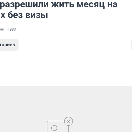
разрешили жить месяц на
х без визы
4 983
тариев