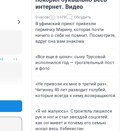
интернет. Видео
9 часов
3 678
Обсудить
В уфимский приют привезли
пермячку Марину, которая почти
ничего о себе не помнит. Посмотрите,
вдруг она вам знакома
«Все еще в шоке»: сыну Трусовой
+3
–1
исполнился год — трогательный пост
и фото
«Не привози их мне в третий раз».
Читинец 40 лет разводит голубей,
+16
–0
которые всегда к нему возвращаются
«Я не жалуюсь». Строитель лишился
рук и ног и стал звездой соцсетей:
как он живет и почему его семью
искал весь Узбекистан