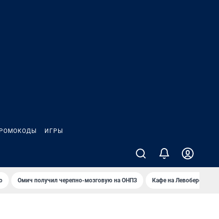
РОМОКОДЫ
ИГРЫ
о
Омич получил черепно-мозговую на ОНПЗ
Кафе на Левобережье в