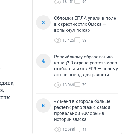
18 451
90
Обломки БПЛА упали в поле
3
в окрестностях Омска —
вспыхнул пожар
17 425
39
Российскому образованию
4
конец? В стране растет число
е
стобалльников ЕГЭ — почему
это не повод для радости
едица,
13 066
79
я,
оятны
«У меня в огороде больше
5
растет»: репортаж с самой
провальной «Флоры» в
истории Омска
12 988
41