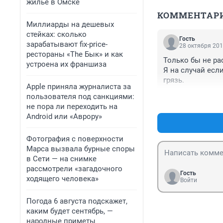
жилье в Омске
КОММЕНТАР
Миллиарды на дешевых
стейках: сколько
Гость
зарабатывают fix-price-
28 октября 201
рестораны «The Бык» и как
Только бы не рас
устроена их франшиза
Я на случай если
грязь.
Apple приняла журналиста за
пользователя под санкциями:
не пора ли переходить на
Android или «Аврору»
Фотография с поверхности
Марса вызвала бурные споры
в Сети — на снимке
рассмотрели «загадочного
Гость
ходящего человека»
Войти
Погода 6 августа подскажет,
каким будет сентябрь, —
народные приметы