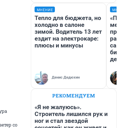
МНЕНИЕ
МНЕНИ
Тепло для бюджета, но
«Поку
холодно в салоне
мешке
зимой. Водитель 13 лет
предп
ездит на электрокаре:
расска
плюсы и минусы
самом
бизне
дешев
Денис Дедюхин
РЕКОМЕНДУЕМ
«Я не жалуюсь».
ура
Строитель лишился рук и
ног и стал звездой
етер со
соцсетей: как он живет и