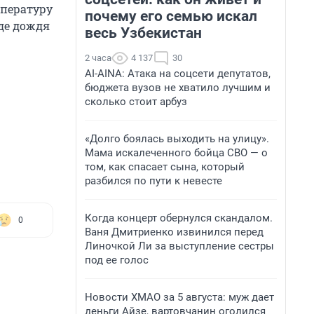
мпературу
почему его семью искал
иде дождя
весь Узбекистан
2 часа
4 137
30
AI-AINA: Атака на соцсети депутатов,
бюджета вузов не хватило лучшим и
сколько стоит арбуз
«Долго боялась выходить на улицу».
Мама искалеченного бойца СВО — о
том, как спасает сына, который
разбился по пути к невесте
Когда концерт обернулся скандалом.
0
Ваня Дмитриенко извинился перед
Линочкой Ли за выступление сестры
под ее голос
Новости ХМАО за 5 августа: муж дает
деньги Айзе, вартовчанин оголился