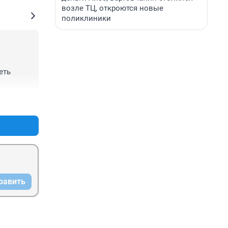
возле ТЦ, откроются новые
поликлиники
ть 
+3
–1
равить