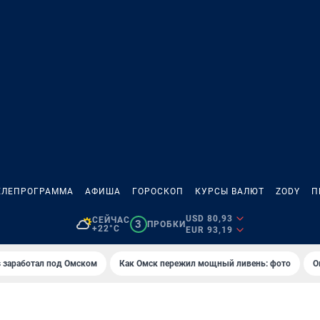
ЕЛЕПРОГРАММА
АФИША
ГОРОСКОП
КУРСЫ ВАЛЮТ
ZODY
П
USD 80,93
СЕЙЧАС
3
ПРОБКИ
+22°C
EUR 93,19
es заработал под Омском
Как Омск пережил мощный ливень: фото
О