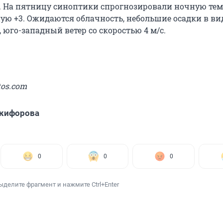
с. На пятницу синоптики спрогнозировали ночную те
ную +3. Ожидаются облачность, небольшие осадки в в
, юго-западный ветер со скоростью 4 м/с.
tos.com
икифорова
0
0
0
ыделите фрагмент и нажмите Ctrl+Enter