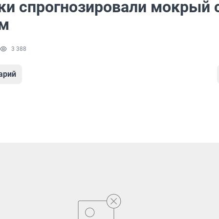
ки спрогнозировали мокрый 
ем
3 388
арий