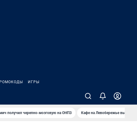
РОМОКОДЫ
ИГРЫ
мич получил черепно-мозговую на ОНПЗ
Кафе на Левобережье выгорело