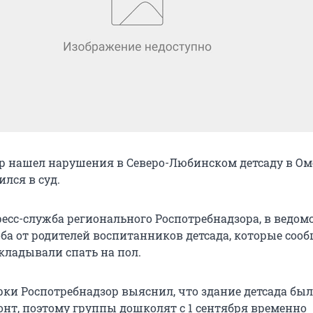
р нашел нарушения в Северо-Любинском детсаду в О
ился в суд.
ресс-служба регионального Роспотребнадзора, в ведом
ба от родителей воспитанников детсада, которые соо
укладывали спать на пол.
рки Роспотребнадзор выяснил, что здание детсада бы
онт, поэтому группы дошколят с 1 сентября временно