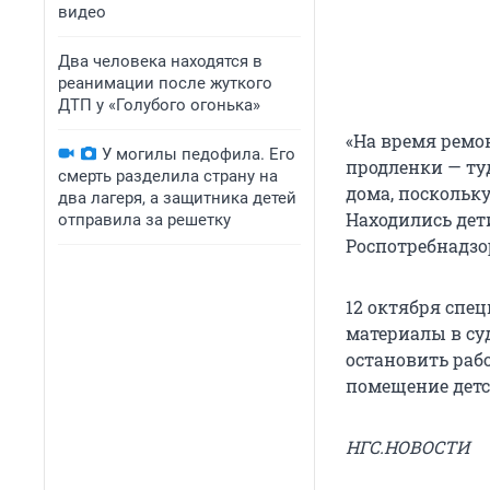
видео
Два человека находятся в
реанимации после жуткого
ДТП у «Голубого огонька»
«На время ремо
У могилы педофила. Его
продленки — ту
смерть разделила страну на
дома, поскольку
два лагеря, а защитника детей
Находились дети
отправила за решетку
Роспотребнадзо
12 октября спе
материалы в су
остановить раб
помещение детс
НГС.НОВОСТИ