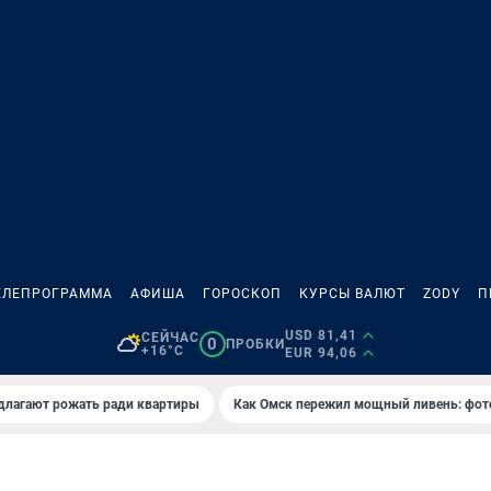
ЕЛЕПРОГРАММА
АФИША
ГОРОСКОП
КУРСЫ ВАЛЮТ
ZODY
П
USD 81,41
СЕЙЧАС
0
ПРОБКИ
+16°C
EUR 94,06
длагают рожать ради квартиры
Как Омск пережил мощный ливень: фот