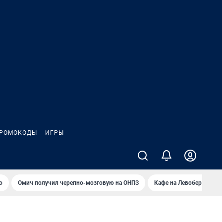
РОМОКОДЫ
ИГРЫ
о
Омич получил черепно-мозговую на ОНПЗ
Кафе на Левобережье в