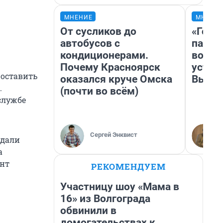
МНЕНИЕ
МНЕНИ
От сусликов до
«Горо
автобусов с
папер
кондиционерами.
возму
Почему Красноярск
устан
 оставить
оказался круче Омска
Высоц
.
(почти во всём)
-службе
Сергей Энквист
едали
а
ент
РЕКОМЕНДУЕМ
Участницу шоу «Мама в
16» из Волгограда
обвинили в
домогательствах к