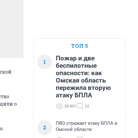
ТОП 5
Пожар и две
1
беспилотные
мской
опасности: как
Омская область
пережила вторую
атаку БПЛА
ство
бщили о
28 901
22
ПВО отражает атаку БПЛА в
2
ло
Омской области