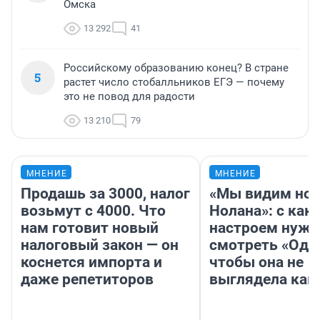
Омска
13 292
41
Российскому образованию конец? В стране
5
растет число стобалльников ЕГЭ — почему
это не повод для радости
13 210
79
МНЕНИЕ
МНЕНИЕ
Продашь за 3000, налог
«Мы видим нов
возьмут с 4000. Что
Нолана»: с как
нам готовит новый
настроем нужн
налоговый закон — он
смотреть «Оди
коснется импорта и
чтобы она не
даже репетиторов
выглядела как