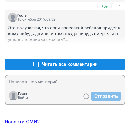
+59
–1
Гость
10 октября 2015, 09:32
Это получается, что если соседский ребенок придет к 
кому-нибудь домой, и там откуда-нибудь смертельно 
упадет, то виноват хозяин?

+87
–4
Как тот мужчина причинил смерть по 
неосторожности ребенку? Он махнул молотком и 
задел ребенка?
Читать все комментарии
Гость
Отправить
Войти
Новости СМИ2