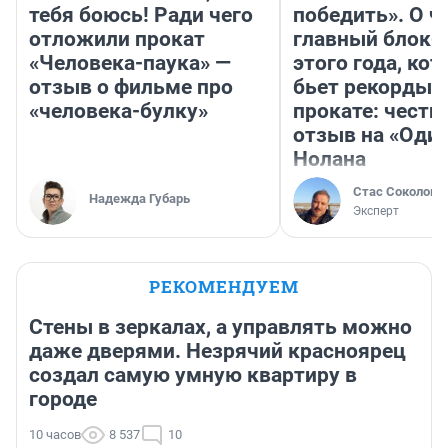
тебя боюсь! Ради чего
победить». О ч
отложили прокат
главный блокб
«Человека-паука» —
этого года, ко
отзыв о фильме про
бьет рекорды 
«человека-булку»
прокате: честн
отзыв на «Оди
Нолана
Стас Соколов
Надежда Губарь
Эксперт
РЕКОМЕНДУЕМ
Стены в зеркалах, а управлять можно
даже дверями. Незрячий красноярец
создал самую умную квартиру в
городе
10 часов
8 537
10