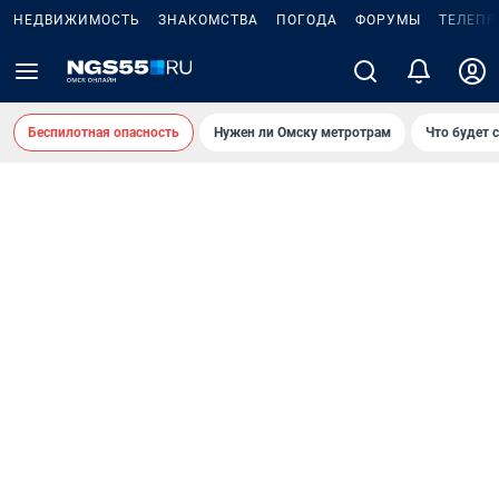
НЕДВИЖИМОСТЬ
ЗНАКОМСТВА
ПОГОДА
ФОРУМЫ
ТЕЛЕПР
Беспилотная опасность
Нужен ли Омску метротрам
Что будет 