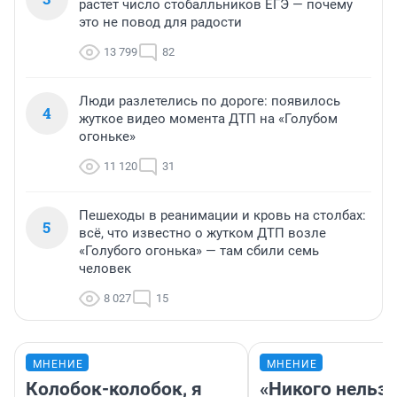
растет число стобалльников ЕГЭ — почему
это не повод для радости
13 799
82
Люди разлетелись по дороге: появилось
4
жуткое видео момента ДТП на «Голубом
огоньке»
11 120
31
Пешеходы в реанимации и кровь на столбах:
5
всё, что известно о жутком ДТП возле
«Голубого огонька» — там сбили семь
человек
8 027
15
МНЕНИЕ
МНЕНИЕ
Колобок-колобок, я
«Никого нельз