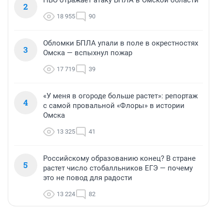
2
18 955
90
Обломки БПЛА упали в поле в окрестностях
3
Омска — вспыхнул пожар
17 719
39
«У меня в огороде больше растет»: репортаж
4
с самой провальной «Флоры» в истории
Омска
13 325
41
Российскому образованию конец? В стране
5
растет число стобалльников ЕГЭ — почему
это не повод для радости
13 224
82