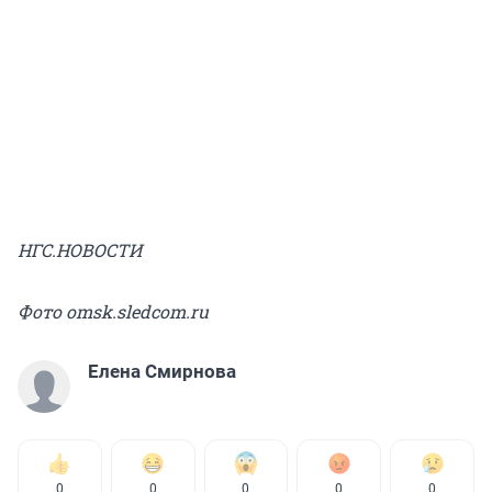
НГС.НОВОСТИ
Фото omsk.sledcom.ru
Елена Смирнова
0
0
0
0
0