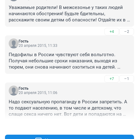
Уважаемые родители! В межсезонье у таких людей 
начинаются обострения! Будьте бдительны, 
расскажите своим детям об опасности! Отдайте их в 
секции по самозащите и самообороне! Кто как не вы 
+4
–2
должны защитить своих детей! Организуйте лекции в 
школах, где учатся ваши дети, пригласите психолога, 
Гость
пусть деликатно объяснит как поступать в сложных 
20 апреля 2015, 11:33
ситуациях, чего стоит опасаться и избегать! Правила 
Педофилы в России чувствуют себя вольготно. 
безопасности в жизни будут поважнее логарифмов и 
Получая небольшие сроки наказания, выходя из 
прочей ерунды, которая нам не пригождается в 
тюрем, они снова начинают охотиться на детей. 
жизни, но мы это вбиваем детям, вместо обучения 
Почему многие законопроекты, направленные на 
жизненно необходимым навыкам!
+7
–1
ужесточение мер педофилам, буксуют в парламенте? 
Почему в России - самое либеральное в мире 
Гость
законодательство по отношению к педофилам?
20 апреля 2015, 11:06
Надо сексуальную пропаганду в России запретить. А 
то подают населению, в том числе и детскому, что 
слаще секса ничего нет. Вот дети и попадаются на 
крючок секс-пропаганды.
+7
–1