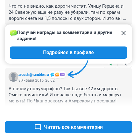
Что то не видно, как дороги чистят. Улицу Герцена и 
24 Северную еще не разу не убирали, там по краям 
дороги снега на 1,5 полосы с двух сторон. И это вы 
говорите чистят? Я не говорю про малые улочки, где 
+4
–0
вообще уже не проехать.
Получай награды за комментарии и другие 
задания!
Гость
8 января 2015, 21:03
Подробнее в профиле
А льдинка то красивая!!!
+4
–0
arcush@rambler.ru
8 января 2015, 20:02
А почему полумарафон? Так бы все 42 км дорог в 
Омске почистили! И почаще надо бегать и маршрут 
менять! По Чкаловскому и Амурскому поселкам!
+12
–1
Читать все комментарии