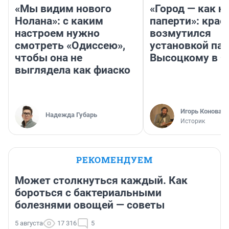
«Мы видим нового
«Город — как н
Нолана»: с каким
паперти»: крае
настроем нужно
возмутился
смотреть «Одиссею»,
установкой па
чтобы она не
Высоцкому в 
выглядела как фиаско
Игорь Коновал
Надежда Губарь
Историк
РЕКОМЕНДУЕМ
Может столкнуться каждый. Как
бороться с бактериальными
болезнями овощей — советы
5 августа
17 316
5