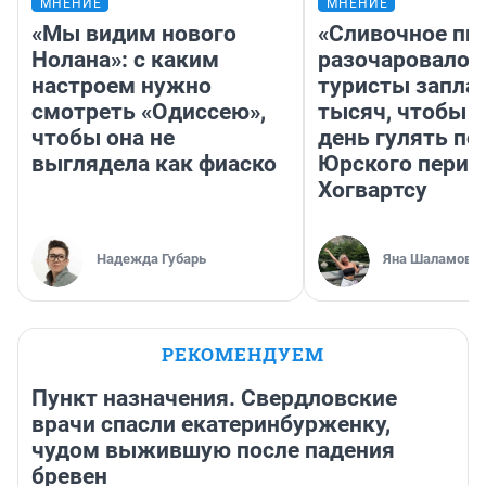
МНЕНИЕ
МНЕНИЕ
«Мы видим нового
«Сливочное пи
Нолана»: с каким
разочаровало»
настроем нужно
туристы запла
смотреть «Одиссею»,
тысяч, чтобы 
чтобы она не
день гулять по
выглядела как фиаско
Юрского перио
Хогвартсу
Надежда Губарь
Яна Шаламова
РЕКОМЕНДУЕМ
Пункт назначения. Свердловские
врачи спасли екатеринбурженку,
чудом выжившую после падения
бревен