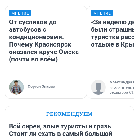
МНЕНИЕ
МНЕНИЕ
От сусликов до
«За неделю две
автобусов с
были страшные
кондиционерами.
туристка расск
Почему Красноярск
отдыхе в Крым
оказался круче Омска
(почти во всём)
Александра Ис
Сергей Энквист
заместитель гл
редактора 63.RU
РЕКОМЕНДУЕМ
Вой сирен, злые туристы и грязь.
Стоит ли ехать в самый большой