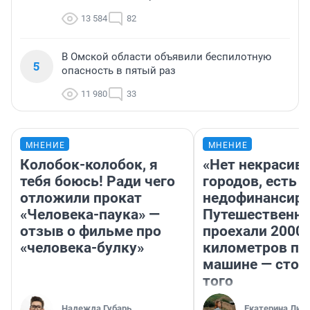
13 584
82
В Омской области объявили беспилотную
5
опасность в пятый раз
11 980
33
МНЕНИЕ
МНЕНИЕ
Колобок-колобок, я
«Нет некрасив
тебя боюсь! Ради чего
городов, есть
отложили прокат
недофинансиро
«Человека-паука» —
Путешественн
отзыв о фильме про
проехали 2000
«человека-булку»
километров по 
машине — стои
того
Надежда Губарь
Екатерина Лит