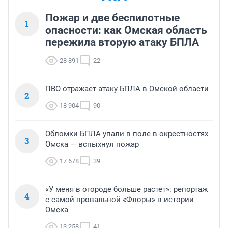
Пожар и две беспилотные
1
опасности: как Омская область
пережила вторую атаку БПЛА
28 891
22
ПВО отражает атаку БПЛА в Омской области
2
18 904
90
Обломки БПЛА упали в поле в окрестностях
3
Омска — вспыхнул пожар
17 678
39
«У меня в огороде больше растет»: репортаж
4
с самой провальной «Флоры» в истории
Омска
13 258
41