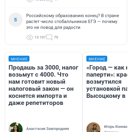
Российскому образованию конец? В стране
5
растет число стобалльников ЕГЭ — почему
это не повод для радости
13 197
79
МНЕНИЕ
МНЕНИЕ
Продашь за 3000, налог
«Город — как н
возьмут с 4000. Что
паперти»: крае
нам готовит новый
возмутился
налоговый закон — он
установкой па
коснется импорта и
Высоцкому в 
даже репетиторов
Игорь Коновал
Анастасия Завгородняя