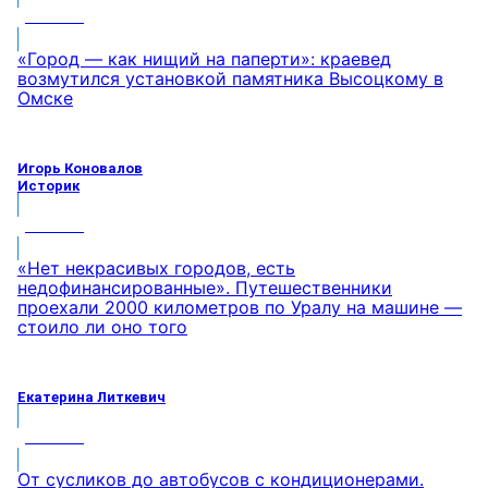
МНЕНИЕ
«Город — как нищий на паперти»: краевед
возмутился установкой памятника Высоцкому в
Омске
Игорь Коновалов
Историк
МНЕНИЕ
«Нет некрасивых городов, есть
недофинансированные». Путешественники
проехали 2000 километров по Уралу на машине —
стоило ли оно того
Екатерина Литкевич
МНЕНИЕ
От сусликов до автобусов с кондиционерами.