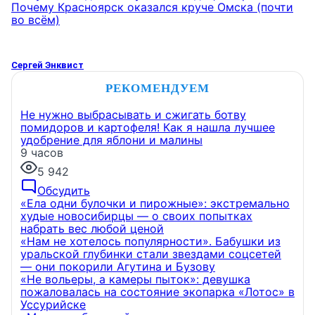
Почему Красноярск оказался круче Омска (почти
во всём)
Сергей Энквист
РЕКОМЕНДУЕМ
Не нужно выбрасывать и сжигать ботву
помидоров и картофеля! Как я нашла лучшее
удобрение для яблони и малины
9 часов
5 942
Обсудить
«Ела одни булочки и пирожные»: экстремально
худые новосибирцы — о своих попытках
набрать вес любой ценой
«Нам не хотелось популярности». Бабушки из
уральской глубинки стали звездами соцсетей
— они покорили Агутина и Бузову
«Не вольеры, а камеры пыток»: девушка
пожаловалась на состояние экопарка «Лотос» в
Уссурийске