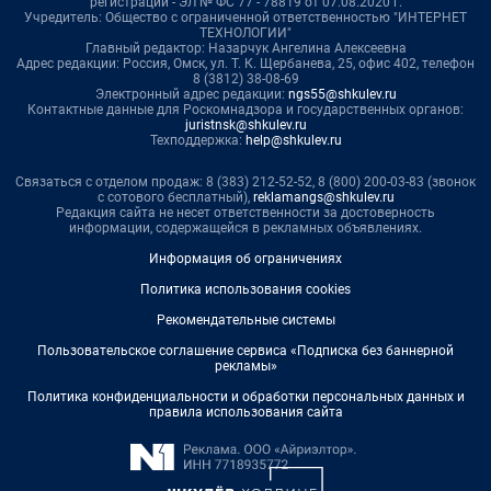
регистрации - ЭЛ № ФС 77 - 78819 от 07.08.2020 г.
Учредитель: Общество с ограниченной ответственностью "ИНТЕРНЕТ
ТЕХНОЛОГИИ"
Главный редактор: Назарчук Ангелина Алексеевна
Адрес редакции: Россия, Омск, ул. Т. К. Щербанева, 25, офис 402, телефон
8 (3812) 38-08-69
Электронный адрес редакции:
ngs55@shkulev.ru
Контактные данные для Роскомнадзора и государственных органов:
juristnsk@shkulev.ru
Техподдержка:
help@shkulev.ru
Связаться с отделом продаж: 8 (383) 212-52-52, 8 (800) 200-03-83 (звонок
с сотового бесплатный),
reklamangs@shkulev.ru
Редакция сайта не несет ответственности за достоверность
информации, содержащейся в рекламных объявлениях.
Информация об ограничениях
Политика использования cookies
Рекомендательные системы
Пользовательское соглашение сервиса «Подписка без баннерной
рекламы»
Политика конфиденциальности и обработки персональных данных и
правила использования сайта