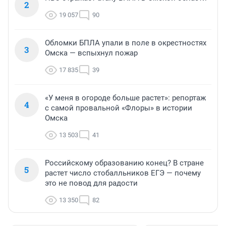
2
19 057
90
Обломки БПЛА упали в поле в окрестностях
3
Омска — вспыхнул пожар
17 835
39
«У меня в огороде больше растет»: репортаж
4
с самой провальной «Флоры» в истории
Омска
13 503
41
Российскому образованию конец? В стране
5
растет число стобалльников ЕГЭ — почему
это не повод для радости
13 350
82