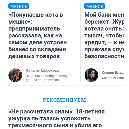
МНЕНИЕ
МНЕНИЕ
«Покупаешь кота в
Мой банк меня
мешке»:
бережет. Журн
предприниматель
хотела снять 2
рассказала, как на
тысяч, чтобы п
самом деле устроен
кредит, — к не
бизнес со складами
приехала служ
дешевых товаров
безопасности
Наталья Шорохова
Ксения Владим
Открыла кофейную точку на
Автор мнения
деньги соцразвития
РЕКОМЕНДУЕМ
«Не рассчитала силы»: 18-летняя
ужурка пыталась успокоить
трехмесячного сына и убила его