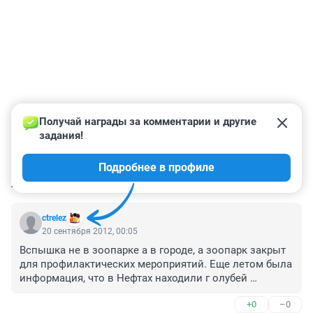
Получай награды за комментарии и другие 
задания!
Подробнее в профиле
КОММЕНТАРИИ
6
ctrelez
20 сентября 2012, 00:05
Вспышка не в зоопарке а в городе, а зоопарк закрыт 
для профилактических мероприятий. Еще летом была 
информация, что в Нефтах находили г олубей 
зараженных орнитозом. Только ветслужбы не 
+0
–0
чесались и мер не принимали. теперь по шапке 