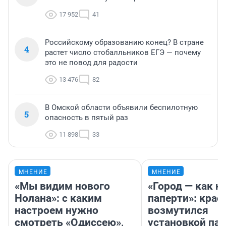
17 952
41
Российскому образованию конец? В стране
4
растет число стобалльников ЕГЭ — почему
это не повод для радости
13 476
82
В Омской области объявили беспилотную
5
опасность в пятый раз
11 898
33
МНЕНИЕ
МНЕНИЕ
«Мы видим нового
«Город — как н
Нолана»: с каким
паперти»: крае
настроем нужно
возмутился
смотреть «Одиссею»,
установкой па