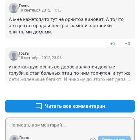
получат, потому что до Москвы официальная инфа 
Гость
дошла.
19 сентября 2012, 11:13
А мне кажется,что тут не орнитоз виноват. А то,что 
это центр города и центр огромной застройки 
элитными домами.
+0
–0
Гость
18 сентября 2012, 23:03
у нас каждую осень во дворе валяются дохлые 
голуби, а стаи больных птиц по ним топчутся  и тут же 
дети маленькие бегают. И никому до этого нет дела, 
даже дворники неохотно убирают эту гадость...
+0
–0
Читать все комментарии
Гость