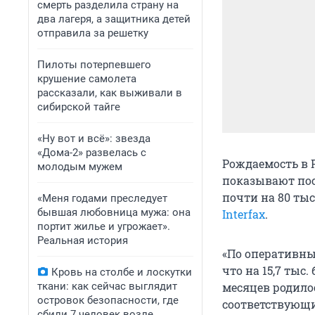
смерть разделила страну на
два лагеря, а защитника детей
отправила за решетку
Пилоты потерпевшего
крушение самолета
рассказали, как выживали в
сибирской тайге
«Ну вот и всё»: звезда
«Дома-2» развелась с
Рождаемость в Р
молодым мужем
показывают пос
почти на 80 тыс
«Меня годами преследует
бывшая любовница мужа: она
Interfax
.
портит жилье и угрожает».
Реальная история
«По оперативным
что на 15,7 тыс
Кровь на столбе и лоскутки
ткани: как сейчас выглядит
месяцев родилос
островок безопасности, где
соответствующий
сбили 7 человек возле