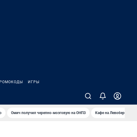
РОМОКОДЫ
ИГРЫ
о
Омич получил черепно-мозговую на ОНПЗ
Кафе на Левобережье в