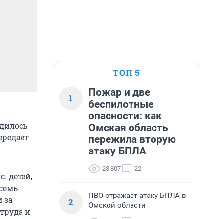
ТОП 5
Пожар и две
1
беспилотные
опасности: как
одилось
Омская область
ередает
пережила вторую
атаку БПЛА
28 807
22
. детей,
 семь
ПВО отражает атаку БПЛА в
м за
2
Омской области
 труда и