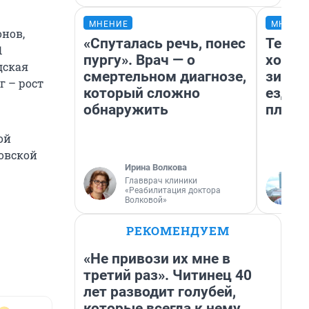
МНЕНИЕ
МНЕНИ
нов,
«Спуталась речь, понес
Тепло
1
пургу». Врач — о
холод
дская
смертельном диагнозе,
зимой
г – рост
который сложно
ездит
обнаружить
плюсы
ой
ловской
Ирина Волкова
Главврач клиники
«Реабилитация доктора
Волковой»
РЕКОМЕНДУЕМ
«Не привози их мне в
третий раз». Читинец 40
лет разводит голубей,
которые всегда к нему