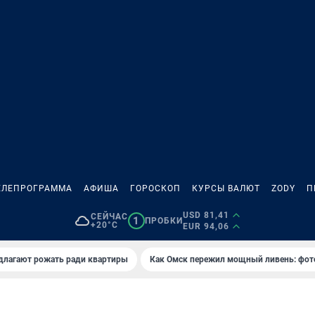
ЕЛЕПРОГРАММА
АФИША
ГОРОСКОП
КУРСЫ ВАЛЮТ
ZODY
П
USD 81,41
СЕЙЧАС
1
ПРОБКИ
+20°C
EUR 94,06
длагают рожать ради квартиры
Как Омск пережил мощный ливень: фот