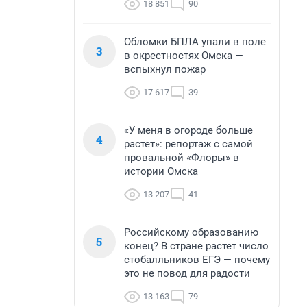
18 851
90
Обломки БПЛА упали в поле
3
в окрестностях Омска —
вспыхнул пожар
17 617
39
«У меня в огороде больше
4
растет»: репортаж с самой
провальной «Флоры» в
истории Омска
13 207
41
Российскому образованию
5
конец? В стране растет число
стобалльников ЕГЭ — почему
это не повод для радости
13 163
79