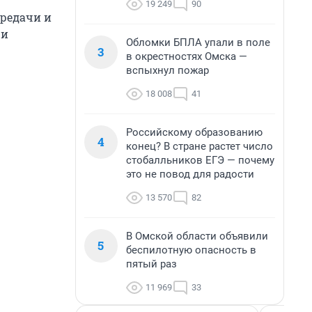
19 249
90
редачи и
ри
Обломки БПЛА упали в поле
3
в окрестностях Омска —
вспыхнул пожар
18 008
41
Российскому образованию
4
конец? В стране растет число
стобалльников ЕГЭ — почему
это не повод для радости
13 570
82
В Омской области объявили
5
беспилотную опасность в
пятый раз
11 969
33