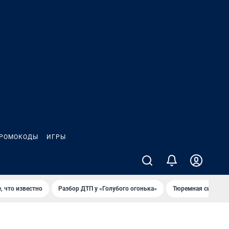
РОМОКОДЫ
ИГРЫ
, что известно
Разбор ДТП у «Голубого огонька»
Тюремная система