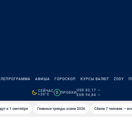
ЕЛЕПРОГРАММА
АФИША
ГОРОСКОП
КУРСЫ ВАЛЮТ
ZODY
П
USD 82,17
СЕЙЧАС
0
ПРОБКИ
+20°C
EUR 94,84
дут к 1 сентября
Главные тренды осени 2026
Сбили 7 человек — все