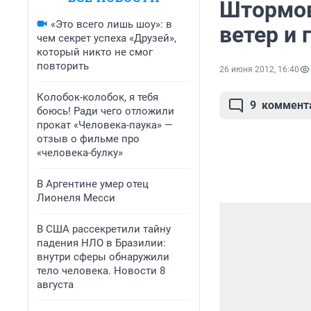
Штормов
«Это всего лишь шоу»: в
ветер и 
чем секрет успеха «Друзей»,
который никто не смог
повторить
26 июня 2012, 16:40
Колобок-колобок, я тебя
9
коммент
боюсь! Ради чего отложили
прокат «Человека-паука» —
отзыв о фильме про
«человека-булку»
В Аргентине умер отец
Лионеля Месси
В США рассекретили тайну
падения НЛО в Бразилии:
внутри сферы обнаружили
тело человека. Новости 8
августа