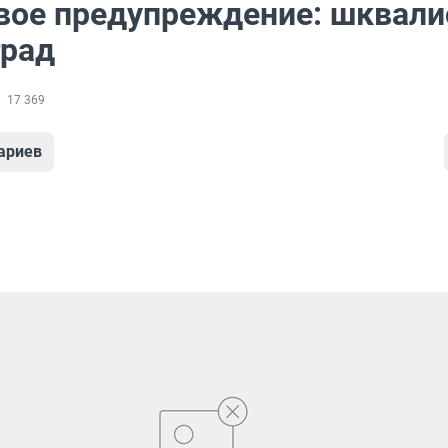
ое предупреждение: шквал
град
17 369
ариев