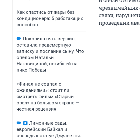
В связи с этим
чрезвычайных 
Как спастись от жары без
связи, нарушен
кондиционера: 5 работающих
проведении ава
способов
Покорила пять вершин,
оставила предсмертную
записку и послание сыну. Что
с телом Натальи
Наговициной, погибшей на
пике Победы
«Финал не совпал с
ожиданиями»: стоит ли
смотреть фильм «Старый
орел» на большом экране —
честная рецензия
Лимонные сады,
европейский Байкал и
очередь к статуе Джульетты: