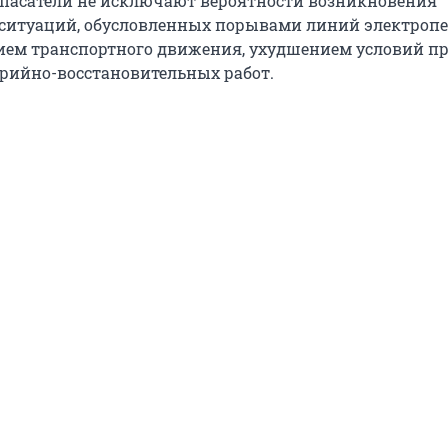
 спасатели не исключают вероятности возникновения
ситуаций, обусловленных порывами линий электропе
ием транспортного движения, ухудшением условий п
рийно-восстановительных работ.