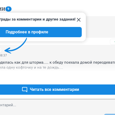
ИИ
9
грады за комментарии и другие задания!
14:45
Подробнее в профиле
одует и все на этом, никакого дождика!
08:37
делась как для шторма..... к обеду поехала домой переодеватьс
ла одну кофточку и на те дождь....
Читать все комментарии