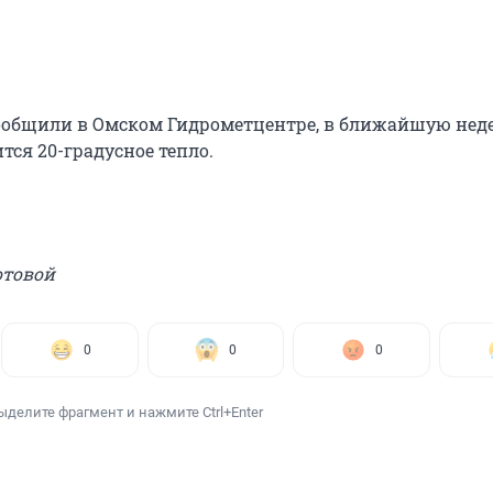
сообщили в Омском Гидрометцентре, в ближайшую нед
тся 20-градусное тепло.
отовой
0
0
0
ыделите фрагмент и нажмите Ctrl+Enter