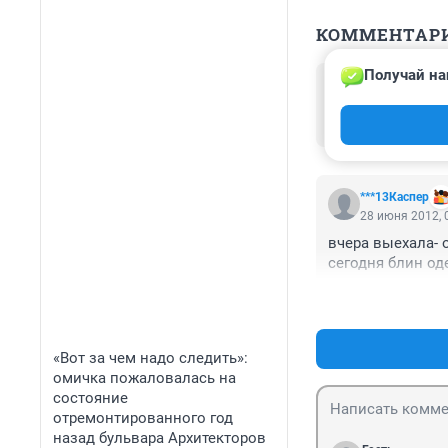
КОММЕНТАР
Получай на
Гость
28 июня 2012, 
сейчас подует п
***13Каспер
28 июня 2012, 
вчера выехала- о
сегодня блин оде
«Вот за чем надо следить»:
омичка пожаловалась на
состояние
отремонтированного год
назад бульвара Архитекторов