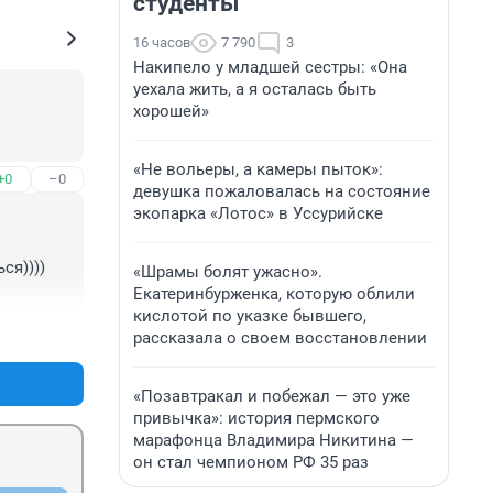
студенты
16 часов
7 790
3
Накипело у младшей сестры: «Она
уехала жить, а я осталась быть
хорошей»
«Не вольеры, а камеры пыток»:
+0
–0
девушка пожаловалась на состояние
экопарка «Лотос» в Уссурийске
я)))) 
«Шрамы болят ужасно».
Екатеринбурженка, которую облили
кислотой по указке бывшего,
+0
–0
рассказала о своем восстановлении
«Позавтракал и побежал — это уже
привычка»: история пермского
марафонца Владимира Никитина —
он стал чемпионом РФ 35 раз