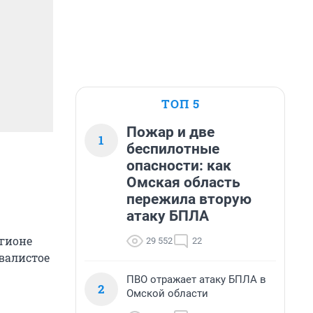
ТОП 5
Пожар и две
1
беспилотные
опасности: как
Омская область
пережила вторую
атаку БПЛА
егионе
29 552
22
валистое
ПВО отражает атаку БПЛА в
2
Омской области