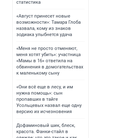
статистика
«Август принесет новые
возможности»: Тамара Глоба
назвала, кому из знаков
зодиака улыбнется удача
«Меня не просто отменяют,
меня хотят убить»: участница
«Мамы в 16» ответила на
обвинения в домогательствах
к маленькому сыну
«Они всё еще в лесу, и им
нужна помощь»: сын
пропавших в тайге
Усольцевых назвал еще одну
версию их исчезновения
Дофаминовый шик, блеск,
красота. Фанки-стайл в
одежде: что это такое и как