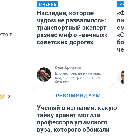
МНЕНИЕ
МНЕНИ
Наследие, которое
«Фина
чудом не развалилось:
ожида
транспортный эксперт
смотр
елю в
разнес миф о «вечных»
«Стар
советских дорогах
больш
честн
Олег Арефьев
Блогер, предприниматель,
владелец в транспортном
бизнесе
РЕКОМЕНДУЕМ
0
Ученый в изгнании: какую
тайну хранит могила
профессора уфимского
вуза, которого обожали