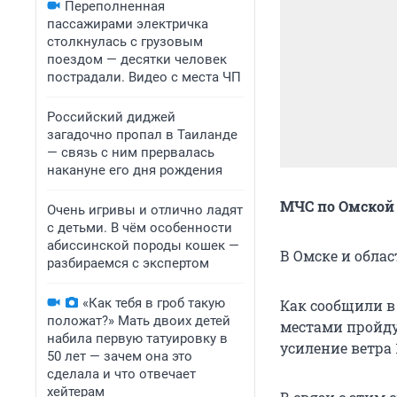
Переполненная
пассажирами электричка
столкнулась с грузовым
поездом — десятки человек
пострадали. Видео с места ЧП
Российский диджей
загадочно пропал в Таиланде
— связь с ним прервалась
накануне его дня рождения
МЧС по Омской
Очень игривы и отлично ладят
с детьми. В чём особенности
абиссинской породы кошек —
В Омске и обла
разбираемся с экспертом
«Как тебя в гроб такую
Как сообщили в
положат?» Мать двоих детей
местами пройду
набила первую татуировку в
усиление ветра 
50 лет — зачем она это
сделала и что отвечает
хейтерам