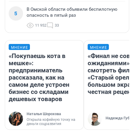
В Омской области объявили беспилотную
5
опасность в пятый раз
11 952
33
МНЕНИЕ
МНЕНИЕ
«Покупаешь кота в
«Финал не совп
мешке»:
ожиданиями»: 
предприниматель
смотреть фил
рассказала, как на
«Старый орел» 
самом деле устроен
большом экран
бизнес со складами
честная рецен
дешевых товаров
Наталья Шорохова
Надежда Губар
Открыла кофейную точку на
деньги соцразвития