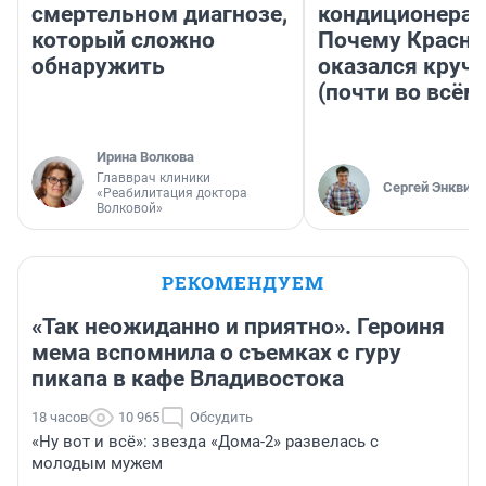
смертельном диагнозе,
кондиционерам
который сложно
Почему Красно
обнаружить
оказался круч
(почти во всём
Ирина Волкова
Главврач клиники
Сергей Энквист
«Реабилитация доктора
Волковой»
РЕКОМЕНДУЕМ
«Так неожиданно и приятно». Героиня
мема вспомнила о съемках с гуру
пикапа в кафе Владивостока
18 часов
10 965
Обсудить
«Ну вот и всё»: звезда «Дома-2» развелась с
молодым мужем