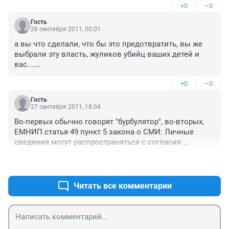
+0
–0
погибшего человека наркоманом?
Гость
28 сентября 2011, 00:01
а вы что сделали, что бы это предотвратить, вы же 
выбрали эту власть, жуликов убийц ваших детей и 
вас....

свобода наркоты, пойла, курева, интересы у 
+0
–0
молодёжи какие? выдругнуться друг перед дружкой 
не быть хуже золотых...

Гость
запоганить молодой мозг как дважды два.....

27 сентября 2011, 18:04
а вот вернуть их к нормальной жизни....

Во-первых обычно говорят "бурбулятор", во-вторых, 
когда вы поймёте в чем действительная проблема, 
ЕМНИП статья 49 пункт 5 закона о СМИ: Личные 
может что-то и измениться
сведения могут распространяться с согласия 
потерпевшего или его законного представителя - кто-
+0
–0
то давал согласие на публикацию фамилий?
Читать все комментарии