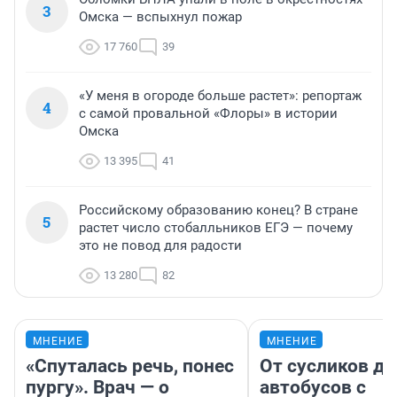
3
Омска — вспыхнул пожар
17 760
39
«У меня в огороде больше растет»: репортаж
4
с самой провальной «Флоры» в истории
Омска
13 395
41
Российскому образованию конец? В стране
5
растет число стобалльников ЕГЭ — почему
это не повод для радости
13 280
82
МНЕНИЕ
МНЕНИЕ
«Спуталась речь, понес
От сусликов до
пургу». Врач — о
автобусов с