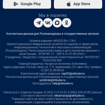
Google Play
App Store
Мы в соцсетях
Контактные данные для Роскомнадзора и государственных органов
Сетевое издание «NGS55.RU» (18+)
Зарегистрировано Федеральной службой по надзору в сфере связи,
информационных технологий и массовых коммуникаций
(Роскомнадзор). Регистрационный номер и дата принятия решения о
регистрации - ЭЛ № ФС 77 - 78819 от 07.08.2020 г.
Учредитель: Общество с ограниченной ответственностью "ИНТЕРНЕТ
ТЕХНОЛОГИИ"
Главный редактор: Назарчук Ангелина Алексеевна
Адрес редакции: Россия, Омск, ул. Т. К. Щербанева, 25, офис 402, телефон
8 (3812) 38-08-69
Электронный адрес редакции:
ngs55@shkulev.ru
Контактные данные для Роскомнадзора и государственных органов:
juristnsk@shkulev.ru
Техподдержка:
help@shkulev.ru
Связаться с отделом продаж: 8 (383) 212-52-52, 8 (800) 200-03-83 (звонок
с сотового бесплатный),
reklamangs@shkulev.ru
Редакция сайта не несет ответственности за достоверность
информации, содержащейся в рекламных объявлениях.