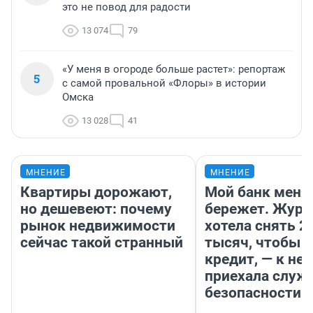
это не повод для радости
13 074
79
«У меня в огороде больше растет»: репортаж
5
с самой провальной «Флоры» в истории
Омска
13 028
41
МНЕНИЕ
МНЕНИЕ
Квартиры дорожают,
Мой банк меня
но дешевеют: почему
бережет. Журн
рынок недвижимости
хотела снять 2
сейчас такой странный
тысяч, чтобы п
кредит, — к не
приехала служ
безопасности