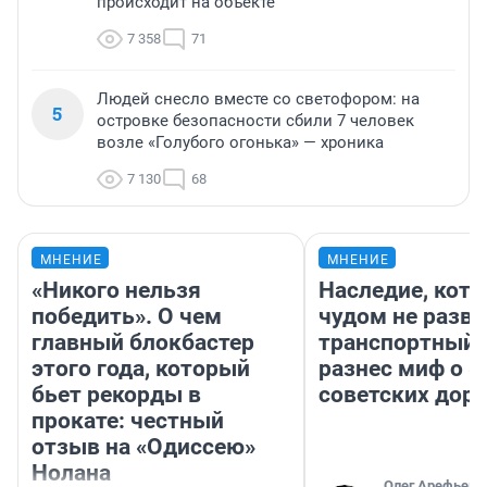
происходит на объекте
7 358
71
Людей снесло вместе со светофором: на
5
островке безопасности сбили 7 человек
возле «Голубого огонька» — хроника
7 130
68
МНЕНИЕ
МНЕНИЕ
«Никого нельзя
Наследие, кото
победить». О чем
чудом не разва
главный блокбастер
транспортный 
этого года, который
разнес миф о 
бьет рекорды в
советских доро
прокате: честный
отзыв на «Одиссею»
Нолана
Олег Арефьев