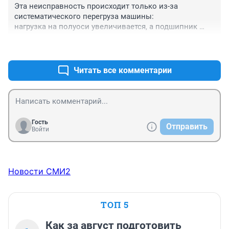
вежливы, подбадривали. Будьте осторожны на 
Эта неисправность происходит только из-за 
дороге!!
систематического перегруза машины:

нагрузка на полуоси увеличивается, а подшипник 
полуоси не расчитан на это и когда его полностью 
+0
–0
разбивает, полуось спокойно выскакивает из балки 
заднего моста и мы имеем то что описано выше.

Классическая неисправность грузовиков.
Читать все комментарии
Гость
Отправить
Войти
Новости СМИ2
ТОП 5
Как за август подготовить