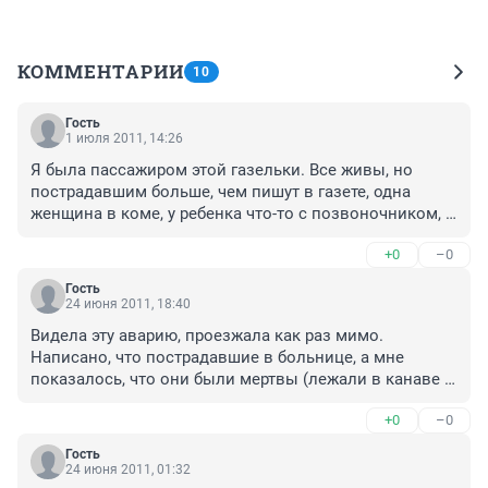
КОММЕНТАРИИ
10
Гость
1 июля 2011, 14:26
Я была пассажиром этой газельки. Все живы, но 
пострадавшим больше, чем пишут в газете, одна 
женщина в коме, у ребенка что-то с позвоночником, 
он в детской больнице лежит, у водителя удалили 
+0
–0
селезенку. Все произошло очень быстро. Но самое 
ужасное, что это произошло недалеко от поста 
Гость
ГИБДД и никто из сотрудников не оказывал помощи, 
24 июня 2011, 18:40
не помогал выбраться из газели, не оказывали 
Видела эту аварию, проезжала как раз мимо. 
элементарно первую помощь нам, а просто ходили 
Написано, что пострадавшие в больнице, а мне 
туда-сюда и что-то выясняли у водителей. Хочу 
показалось, что они были мертвы (лежали в канаве 
поблагодарить людей, которые остановились и 
как попало). Кто-то сидел на дороге и смотрел на 
помогали нам выбраться, усадили/уложили на траву. 
+0
–0
них!!! Врачи ходили не спеша. Непонятно.
И врачи скорой помощи молодцы, и когда нас в 
приемник БСМП отвезли, там тоже врачи работали 
Гость
24 июня 2011, 01:32
очень слажено, профессионально, и ,главное, были 