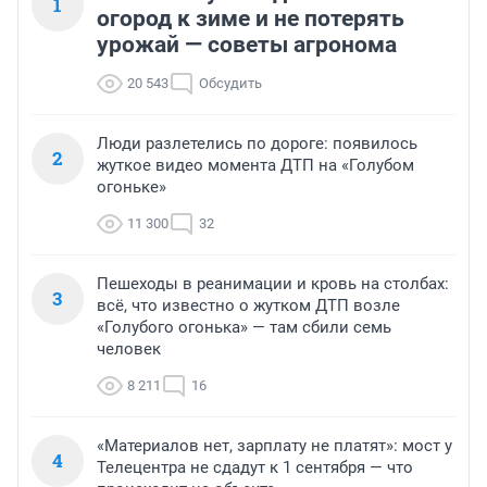
1
огород к зиме и не потерять
урожай — советы агронома
20 543
Обсудить
Люди разлетелись по дороге: появилось
2
жуткое видео момента ДТП на «Голубом
огоньке»
11 300
32
Пешеходы в реанимации и кровь на столбах:
3
всё, что известно о жутком ДТП возле
«Голубого огонька» — там сбили семь
человек
8 211
16
«Материалов нет, зарплату не платят»: мост у
4
Телецентра не сдадут к 1 сентября — что