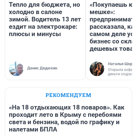
Тепло для бюджета, но
«Покупаешь ко
холодно в салоне
мешке»:
зимой. Водитель 13 лет
предпринимат
ездит на электрокаре:
рассказала, как
плюсы и минусы
самом деле ус
бизнес со скл
дешевых това
Наталья Шорох
Денис Дедюхин
Открыла кофейн
деньги соцразв
РЕКОМЕНДУЕМ
«На 18 отдыхающих 18 поваров». Как
проходит лето в Крыму с перебоями
света и бензина, водой по графику и
налетами БПЛА