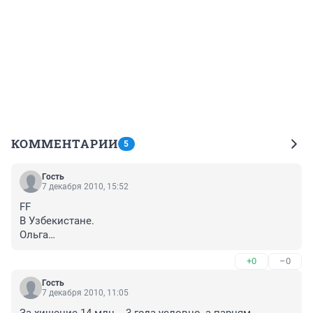
КОММЕНТАРИИ
5
Гость
7 декабря 2010, 15:52
FF

В Узбекистане.

Ольга

Насчет пьянства,в точку.Вымирает 
+0
–0
страна,предварительно спиваясь.
Гость
7 декабря 2010, 11:05
За хищение 14 млн. - 3 года условно, а парням 