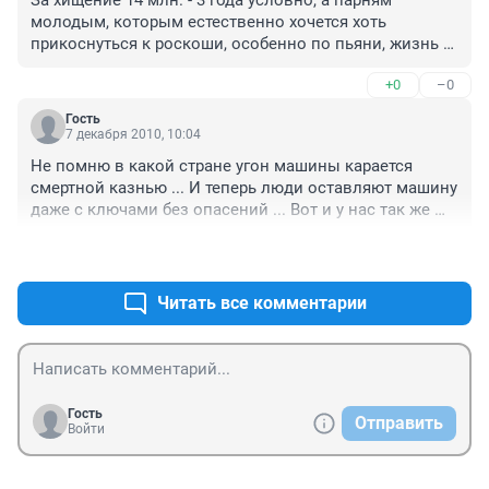
молодым, которым естественно хочется хоть 
прикоснуться к роскоши, особенно по пьяни, жизнь 
сломают. Я не одобряю их действий, но уж слишком 
+0
–0
кастовое расслоение в обществе. Да и алкоголизм 
губит людей всё больше
Гость
7 декабря 2010, 10:04
Не помню в какой стране угон машины карается 
смертной казнью ... И теперь люди оставляют машину 
даже с ключами без опасений ... Вот и у нас так же 
надо ... Я имею ввиду ввести жесткую 
+0
–0
ответственность за всякие такие делишки ... Сразу 
порядок будет
Читать все комментарии
Гость
Отправить
Войти