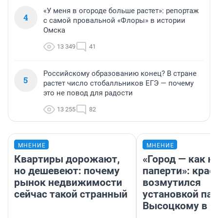
«У меня в огороде больше растет»: репортаж
4
с самой провальной «Флоры» в истории
Омска
13 349
41
Российскому образованию конец? В стране
5
растет число стобалльников ЕГЭ — почему
это не повод для радости
13 255
82
МНЕНИЕ
МНЕНИЕ
Квартиры дорожают,
«Город — как н
но дешевеют: почему
паперти»: крае
рынок недвижимости
возмутился
сейчас такой странный
установкой па
Высоцкому в 