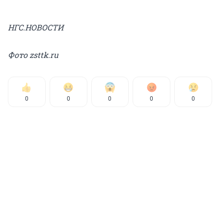
НГС.НОВОСТИ
Фото zsttk.ru
0
0
0
0
0