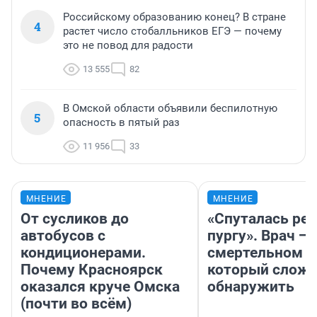
Российскому образованию конец? В стране
4
растет число стобалльников ЕГЭ — почему
это не повод для радости
13 555
82
В Омской области объявили беспилотную
5
опасность в пятый раз
11 956
33
МНЕНИЕ
МНЕНИЕ
От сусликов до
«Спуталась реч
автобусов с
пургу». Врач — 
кондиционерами.
смертельном д
Почему Красноярск
который слож
оказался круче Омска
обнаружить
(почти во всём)