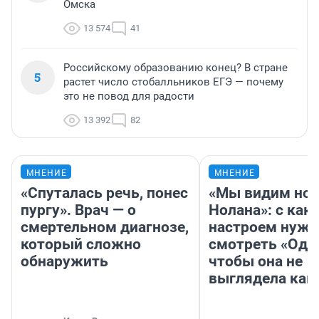
Омска
13 574
41
Российскому образованию конец? В стране
5
растет число стобалльников ЕГЭ — почему
это не повод для радости
13 392
82
МНЕНИЕ
МНЕНИЕ
«Спуталась речь, понес
«Мы видим нов
пургу». Врач — о
Нолана»: с как
смертельном диагнозе,
настроем нужн
который сложно
смотреть «Оди
обнаружить
чтобы она не
выглядела как