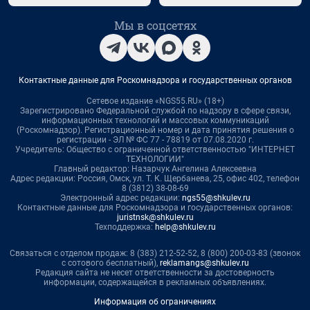
Мы в соцсетях
Контактные данные для Роскомнадзора и государственных органов
Сетевое издание «NGS55.RU» (18+)
Зарегистрировано Федеральной службой по надзору в сфере связи,
информационных технологий и массовых коммуникаций
(Роскомнадзор). Регистрационный номер и дата принятия решения о
регистрации - ЭЛ № ФС 77 - 78819 от 07.08.2020 г.
Учредитель: Общество с ограниченной ответственностью "ИНТЕРНЕТ
ТЕХНОЛОГИИ"
Главный редактор: Назарчук Ангелина Алексеевна
Адрес редакции: Россия, Омск, ул. Т. К. Щербанева, 25, офис 402, телефон
8 (3812) 38-08-69
Электронный адрес редакции:
ngs55@shkulev.ru
Контактные данные для Роскомнадзора и государственных органов:
juristnsk@shkulev.ru
Техподдержка:
help@shkulev.ru
Связаться с отделом продаж: 8 (383) 212-52-52, 8 (800) 200-03-83 (звонок
с сотового бесплатный),
reklamangs@shkulev.ru
Редакция сайта не несет ответственности за достоверность
информации, содержащейся в рекламных объявлениях.
Информация об ограничениях