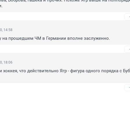
ова, Боброва, Гашека и прочих. Похоже Ягр выше на полпорядк
и.
0, 14:58
у на прошедшем ЧМ в Германии вполне заслуженно.
0, 18:06
 хоккея, что действительно Ягр - фигура одного порядка с Буб