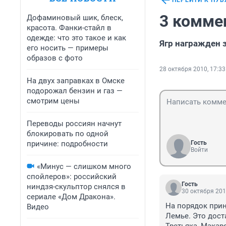
ПЕРЕЙТИ К ПУ
3 комме
Дофаминовый шик, блеск,
красота. Фанки-стайл в
одежде: что это такое и как
Ягр награжден 
его носить — примеры
образов с фото
28 октября 2010, 17:33
На двух заправках в Омске
подорожал бензин и газ —
смотрим цены
Переводы россиян начнут
блокировать по одной
причине: подробности
Гость
Войти
«Минус — слишком много
спойлеров»: российский
Гость
ниндзя-скульптор снялся в
30 октября 201
сериале «Дом Дракона».
На порядок приня
Видео
Лемье. Это дост