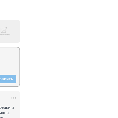
равить
рецки и 
ова, 