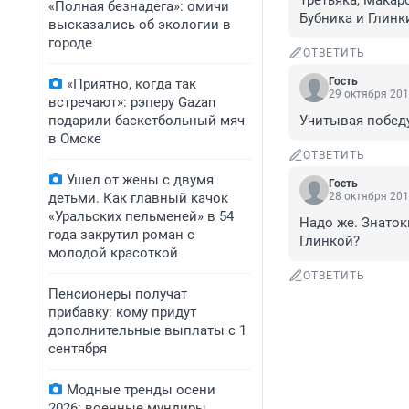
Третьяка, Макар
«Полная безнадега»: омичи
Бубника и Глинк
высказались об экологии в
городе
ОТВЕТИТЬ
Гость
«Приятно, когда так
29 октября 201
встречают»: рэперу Gazan
подарили баскетбольный мяч
Учитывая побед
в Омске
ОТВЕТИТЬ
Ушел от жены с двумя
Гость
детьми. Как главный качок
28 октября 201
«Уральских пельменей» в 54
Надо же. Знатоки
года закрутил роман с
Глинкой? 
молодой красоткой
ОТВЕТИТЬ
Пенсионеры получат
прибавку: кому придут
дополнительные выплаты с 1
сентября
Модные тренды осени
2026: военные мундиры,