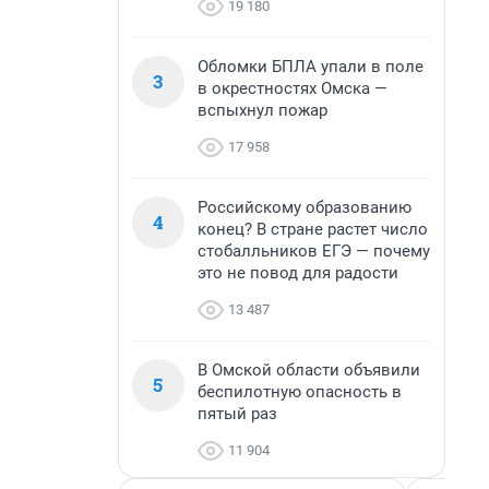
19 180
Обломки БПЛА упали в поле
3
в окрестностях Омска —
вспыхнул пожар
17 958
Российскому образованию
4
конец? В стране растет число
стобалльников ЕГЭ — почему
это не повод для радости
13 487
В Омской области объявили
5
беспилотную опасность в
пятый раз
11 904