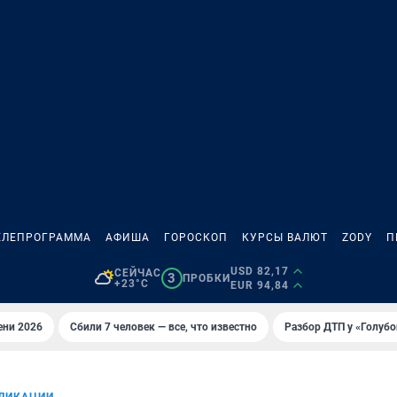
ЕЛЕПРОГРАММА
АФИША
ГОРОСКОП
КУРСЫ ВАЛЮТ
ZODY
П
USD 82,17
СЕЙЧАС
3
ПРОБКИ
+23°C
EUR 94,84
ени 2026
Сбили 7 человек — все, что известно
Разбор ДТП у «Голубо