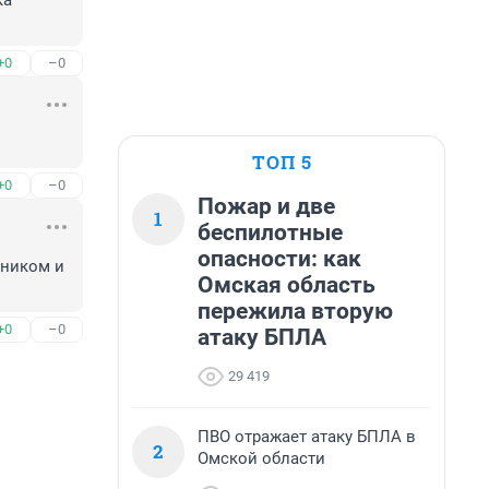
а 
+0
–0
ТОП 5
+0
–0
Пожар и две
1
беспилотные
опасности: как
ником и 
Омская область
пережила вторую
+0
–0
атаку БПЛА
29 419
ПВО отражает атаку БПЛА в
2
Омской области