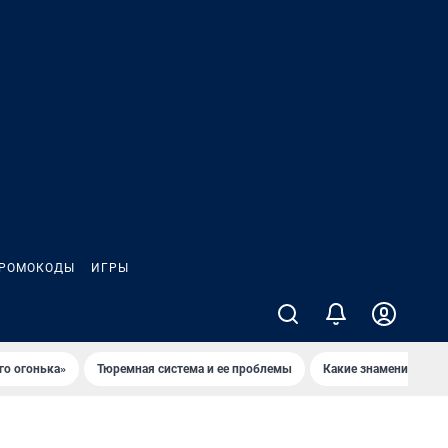
РОМОКОДЫ
ИГРЫ
го огонька»
Тюремная система и ее проблемы
Какие знаменитости 