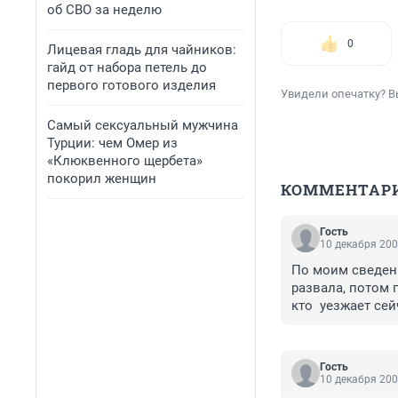
об СВО за неделю
0
Лицевая гладь для чайников:
гайд от набора петель до
первого готового изделия
Увидели опечатку? В
Самый сексуальный мужчина
Турции: чем Омер из
«Клюквенного щербета»
покорил женщин
КОММЕНТАР
Гость
10 декабря 200
По моим сведени
развала, потом 
кто  уезжает сей
да ещё и с понед
Гость
10 декабря 200