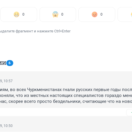
0
0
0
ыделите фрагмент и нажмите Ctrl+Enter
ИИ
6
9, 10:57
ям, во всех Чуркменистанах гнали русских первые годы посл
поняли, что из местных настоящих специалистов гораздо меньш
час, скорее всего просто бездельники, считающие что на ново
ельника, они начнут жить по-новому...
9, 10:50