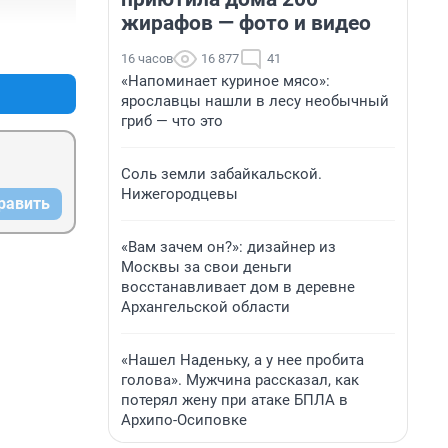
жирафов — фото и видео
+0
–0
16 часов
16 877
41
«Напоминает куриное мясо»:
ярославцы нашли в лесу необычный
гриб — что это
Соль земли забайкальской.
Нижегородцевы
равить
«Вам зачем он?»: дизайнер из
Москвы за свои деньги
восстанавливает дом в деревне
Архангельской области
«Нашел Наденьку, а у нее пробита
голова». Мужчина рассказал, как
потерял жену при атаке БПЛА в
Архипо-Осиповке