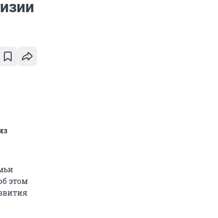
гизии
из
емьи
об этом
азвития