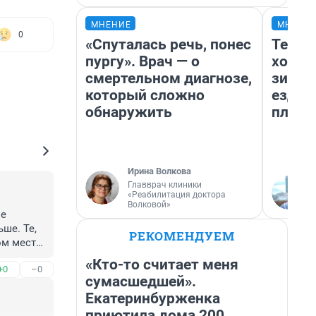
МНЕНИЕ
МНЕНИ
0
«Спуталась речь, понес
Тепло
пургу». Врач — о
холод
смертельном диагнозе,
зимой
который сложно
ездит
обнаружить
плюсы
Ирина Волкова
Главврач клиники
«Реабилитация доктора
Волковой»
е 
е. Те, 
РЕКОМЕНДУЕМ
м месте, 
«Кто-то считает меня
+0
–0
сумасшедшей».
Екатеринбурженка
приютила дома 200