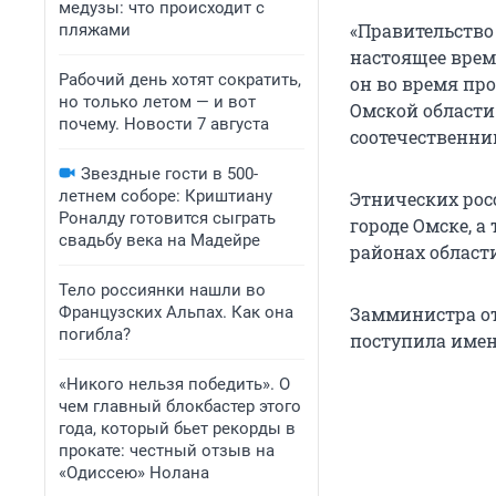
медузы: что происходит с
«Правительство 
пляжами
настоящее время
Рабочий день хотят сократить,
он во время пр
но только летом — и вот
Омской области
почему. Новости 7 августа
соотечественни
Звездные гости в 500-
летнем соборе: Криштиану
Этнических рос
Роналду готовится сыграть
городе Омске, а
свадьбу века на Мадейре
районах област
Тело россиянки нашли во
Французских Альпах. Как она
Замминистра от
погибла?
поступила имен
«Никого нельзя победить». О
чем главный блокбастер этого
года, который бьет рекорды в
прокате: честный отзыв на
«Одиссею» Нолана