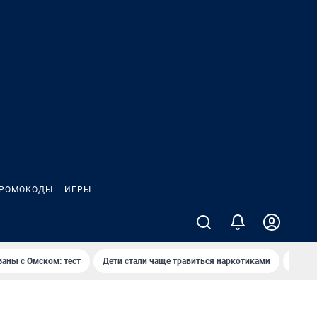
РОМОКОДЫ
ИГРЫ
заны с Омском: тест
Дети стали чаще травиться наркотиками
Появя