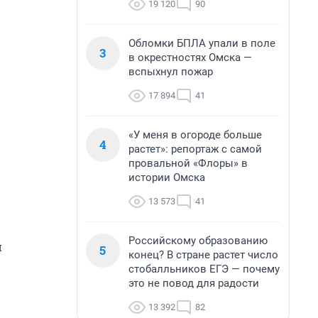
19 120
90
Обломки БПЛА упали в поле
3
в окрестностях Омска —
вспыхнул пожар
17 894
41
«У меня в огороде больше
4
растет»: репортаж с самой
провальной «Флоры» в
истории Омска
13 573
41
Российскому образованию
и
5
конец? В стране растет число
стобалльников ЕГЭ — почему
это не повод для радости
13 392
82