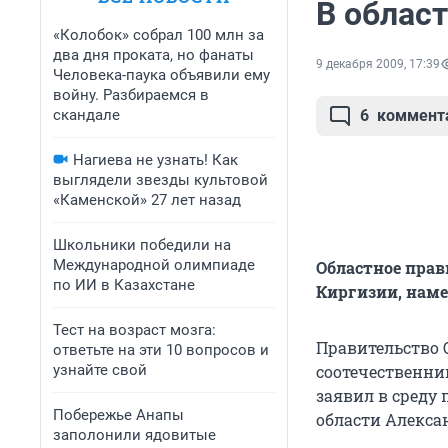
В област
«Колобок» собрал 100 млн за
два дня проката, но фанаты
9 декабря 2009, 17:39
Человека-паука объявили ему
войну. Разбираемся в
скандале
6
коммент
Нагиева не узнать! Как
выглядели звезды культовой
«Каменской» 27 лет назад
Школьники победили на
Международной олимпиаде
Областное прав
по ИИ в Казахстане
Киргизии, наме
Тест на возраст мозга:
Правительство О
ответьте на эти 10 вопросов и
узнайте свой
соотечественни
заявил в среду
Побережье Анапы
области Алекса
заполонили ядовитые