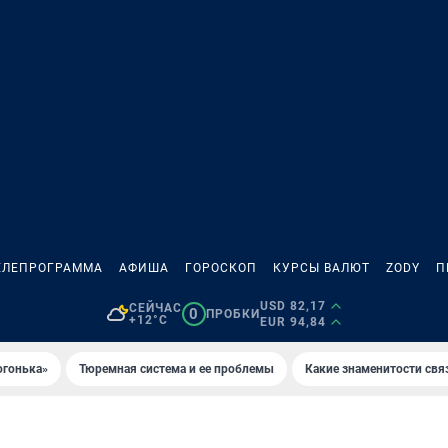
ЕЛЕПРОГРАММА
АФИША
ГОРОСКОП
КУРСЫ ВАЛЮТ
ZODY
П
USD 82,17
СЕЙЧАС
0
ПРОБКИ
+12°C
EUR 94,84
огонька»
Тюремная система и ее проблемы
Какие знаменитости свя