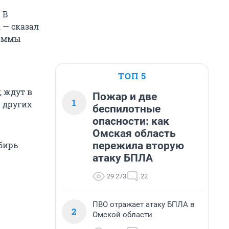
 В
 — сказал
раммы
ТОП 5
 ждут в
Пожар и две
1
и других
беспилотные
опасности: как
Омская область
пережила вторую
бирь
атаку БПЛА
29 273
22
ПВО отражает атаку БПЛА в
2
Омской области