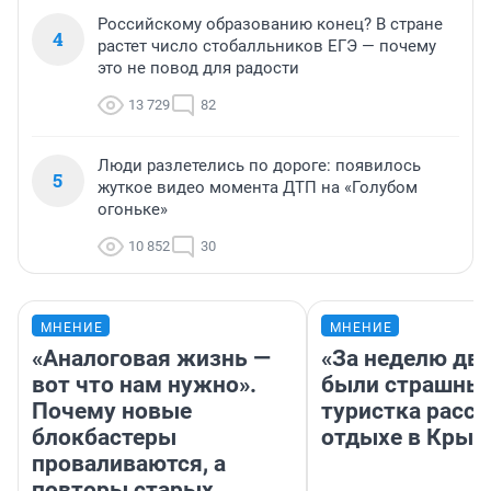
Российскому образованию конец? В стране
4
растет число стобалльников ЕГЭ — почему
это не повод для радости
13 729
82
Люди разлетелись по дороге: появилось
5
жуткое видео момента ДТП на «Голубом
огоньке»
10 852
30
МНЕНИЕ
МНЕНИЕ
«Аналоговая жизнь —
«За неделю две
вот что нам нужно».
были страшные
Почему новые
туристка расск
блокбастеры
отдыхе в Крым
проваливаются, а
повторы старых