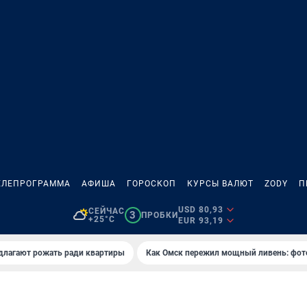
ЕЛЕПРОГРАММА
АФИША
ГОРОСКОП
КУРСЫ ВАЛЮТ
ZODY
П
USD 80,93
СЕЙЧАС
3
ПРОБКИ
+25°C
EUR 93,19
длагают рожать ради квартиры
Как Омск пережил мощный ливень: фот