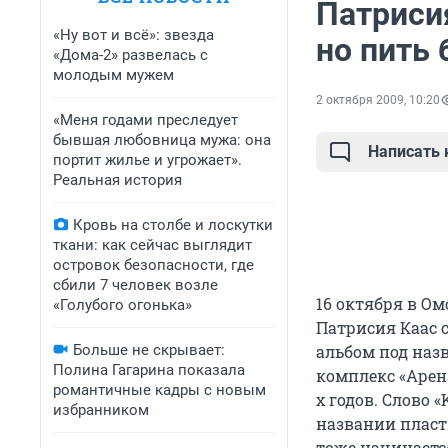
Патрисия
«Ну вот и всё»: звезда
но пить 
«Дома-2» развелась с
молодым мужем
2 октября 2009, 10:20
«Меня годами преследует
бывшая любовница мужа: она
Написать
портит жилье и угрожает».
Реальная история
Кровь на столбе и лоскутки
ткани: как сейчас выглядит
островок безопасности, где
сбили 7 человек возле
16 октября в О
«Голубого огонька»
Патрисия Каас 
Больше не скрывает:
альбом под наз
Полина Гагарина показала
комплекс «Арен
романтичные кадры с новым
х годов. Слово 
избранником
названии пласт
тоже начинается