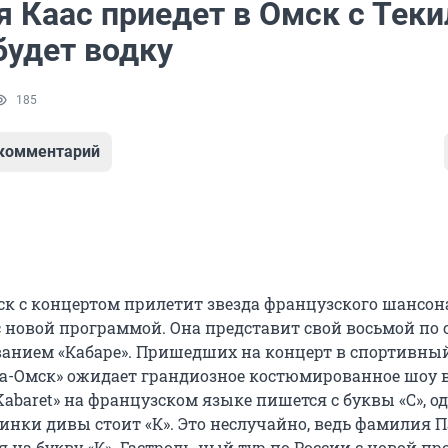
 Каас приедет в Омск с Теки
будет водку
185
 комментарий
мск с концертом прилетит звезда французского шансон
с новой программой. Она представит свой восьмой по 
ванием «Кабаре». Пришедших на концерт в спортивны
а-Омск» ожидает грандиозное костюмированное шоу в 
«Kabaret» на французском языке пишется с буквы «С», о
инки дивы стоит «К». Это неслучайно, ведь фамилия 
 на букву «К». Гастроль-ный тур по России с новой п