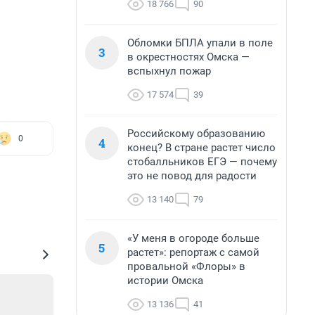
18 766
90
Обломки БПЛА упали в поле
3
в окрестностях Омска —
вспыхнул пожар
17 574
39
Российскому образованию
0
4
конец? В стране растет число
стобалльников ЕГЭ — почему
это не повод для радости
13 140
79
«У меня в огороде больше
5
растет»: репортаж с самой
провальной «Флоры» в
истории Омска
13 136
41