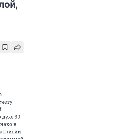
лой,
а
счету
й
духе 30-
днако в
Патрисии
рограммой