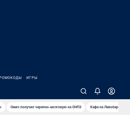
РОМОКОДЫ
ИГРЫ
о
Омич получил черепно-мозговую на ОНПЗ
Кафе на Левобережье в