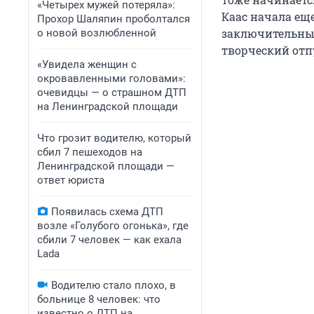
«Четырех мужей потеряла»:
Каас начала еще
Прохор Шаляпин проболтался
заключительным
о новой возлюбленной
творческий отп
«Увидела женщин с
окровавленными головами»:
очевидцы — о страшном ДТП
на Ленинградской площади
Что грозит водителю, который
сбил 7 пешеходов на
Ленинградской площади —
ответ юриста
Появилась схема ДТП
возле «Голубого огонька», где
сбили 7 человек — как ехала
Lada
Водителю стало плохо, в
больнице 8 человек: что
известно о ДТП на