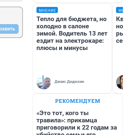
МНЕНИЕ
МНЕНИ
Тепло для бюджета, но
Кварт
холодно в салоне
но де
равить
зимой. Водитель 13 лет
рынок
ездит на электрокаре:
сейча
плюсы и минусы
Денис Дедюхин
РЕКОМЕНДУЕМ
«Это тот, кого ты
травила»: прикамца
приговорили к 22 годам за
убийство семьи его