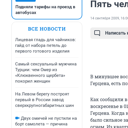
Пять че
Подняли тарифы на проезд в
автобусах
14 сентября 2009, 16:0
ВСЕ НОВОСТИ
Написать
Лицевая гладь для чайников:
гайд от набора петель до
первого готового изделия
Самый сексуальный мужчина
Турции: чем Омер из
«Клюквенного щербета»
В минувшее вос
покорил женщин
Герцена, есть п
На Левом берегу построят
Как сообщили в
первый в России завод
сверхкрупногабаритных шин
воскресенье в 0
Герцена. Когда
Двух омичей не пустили на
было сильное з
борт самолета — причина
огнем. Из квар