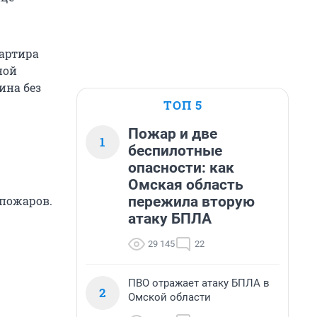
вартира
ной
ина без
ТОП 5
Пожар и две
1
беспилотные
опасности: как
Омская область
пережила вторую
 пожаров.
атаку БПЛА
29 145
22
ПВО отражает атаку БПЛА в
2
Омской области