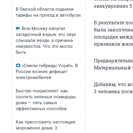
эвакуировано 5 
В Омской области подняли
тарифы на проезд в автобусах
В результате по
Всю Москву напугал
была закопчена
загадочный взрыв: его звук
площадке между
слышали везде, а причина
признаков жиз
неизвестна. Что это могло
быть
Предварительна
«Смели гибриды Voyah». В
Материальный у
России возник дефицит
электромобилей
Добавим, что вс
Быстро покраснеют: как
3 человека поги
соспеть зеленые помидоры
дома — пять самых
эффективных способов
Как приготовить настоящее
мороженое дома: 3