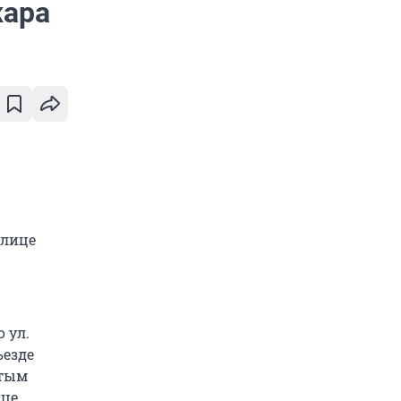
жара
улице
 ул.
ъезде
ытым
ице