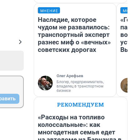
МНЕНИЕ
МНЕНИ
Наследие, которое
«Горо
чудом не развалилось:
папер
транспортный эксперт
возму
разнес миф о «вечных»
устан
советских дорогах
Высоц
Олег Арефьев
Блогер, предприниматель,
владелец в транспортном
бизнесе
равить
РЕКОМЕНДУЕМ
«Расходы на топливо
колоссальные»: как
многодетная семья едет
на автодоме из Барнаула в