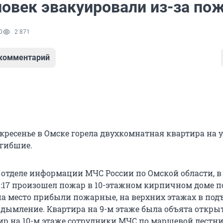
ловек эвакуировали из-за по
0
2 871
 комментарий
кресенье в Омске горела двухкомнатная квартира на 
огибшие.
 отделе информации МЧС России по Омской области, в
1:17 произошел пожар в 10-этажном кирпичном доме по
 на место прибыли пожарные, на верхних этажах в под
адымление. Квартира на 9-м этаже была объята откр
тир на 10-м этаже сотрудники МЧС по маршевой лестн