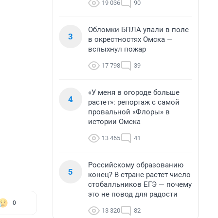
19 036
90
Обломки БПЛА упали в поле
3
в окрестностях Омска —
вспыхнул пожар
17 798
39
«У меня в огороде больше
4
растет»: репортаж с самой
провальной «Флоры» в
истории Омска
13 465
41
Российскому образованию
5
конец? В стране растет число
стобалльников ЕГЭ — почему
это не повод для радости
0
13 320
82