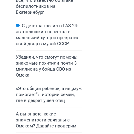
Все, что известно об атаке
беспилотников на
Екатеринбург
С детства грезил о ГАЗ-24:
автоплюшкин переехал в
маленький хутор и превратил
свой двор в музей СССР
Убедили, что смогут помочь:
знакомые похитили почти 3
миллиона у бойца СВО из
Омска
«Это общий ребенок, а не „муж
помогает“»: истории семей,
где в декрет ушел отец
А вы знаете, какие
знаменитости связаны с
Омском? Давайте проверим