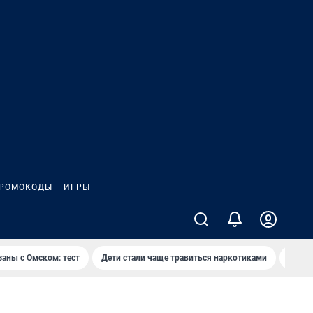
РОМОКОДЫ
ИГРЫ
заны с Омском: тест
Дети стали чаще травиться наркотиками
Появя