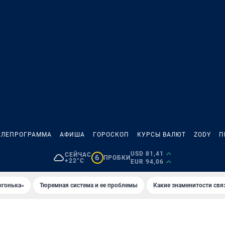
ЕЛЕПРОГРАММА
АФИША
ГОРОСКОП
КУРСЫ ВАЛЮТ
ZODY
П
USD 81,41
СЕЙЧАС
6
ПРОБКИ
+22°C
EUR 94,06
огонька»
Тюремная система и ее проблемы
Какие знаменитости свя