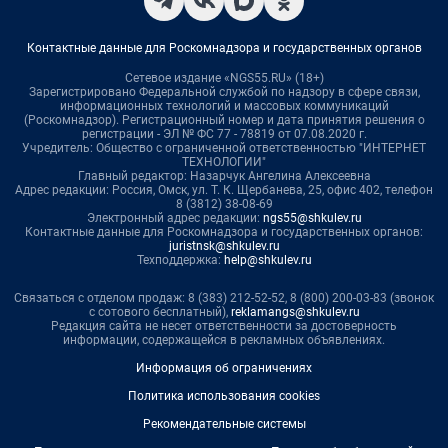
Контактные данные для Роскомнадзора и государственных органов
Сетевое издание «NGS55.RU» (18+)
Зарегистрировано Федеральной службой по надзору в сфере связи,
информационных технологий и массовых коммуникаций
(Роскомнадзор). Регистрационный номер и дата принятия решения о
регистрации - ЭЛ № ФС 77 - 78819 от 07.08.2020 г.
Учредитель: Общество с ограниченной ответственностью "ИНТЕРНЕТ
ТЕХНОЛОГИИ"
Главный редактор: Назарчук Ангелина Алексеевна
Адрес редакции: Россия, Омск, ул. Т. К. Щербанева, 25, офис 402, телефон
8 (3812) 38-08-69
Электронный адрес редакции:
ngs55@shkulev.ru
Контактные данные для Роскомнадзора и государственных органов:
juristnsk@shkulev.ru
Техподдержка:
help@shkulev.ru
Связаться с отделом продаж: 8 (383) 212-52-52, 8 (800) 200-03-83 (звонок
с сотового бесплатный),
reklamangs@shkulev.ru
Редакция сайта не несет ответственности за достоверность
информации, содержащейся в рекламных объявлениях.
Информация об ограничениях
Политика использования cookies
Рекомендательные системы