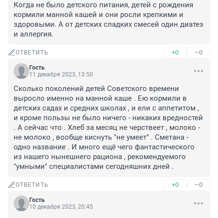
Когда не было детского питания, детей с рождения 
кормили манной кашей и они росли крепкими и 
здоровыми. А от детских сладких смесей один диатез 
и аллергия.
+0
–0
ОТВЕТИТЬ
Гость
11 декабря 2023, 13:50
Сколько поколений детей Советского времени 
выросло именно на манной каше . Ею кормили в 
детских садах и средних школах , и ели с аппетитом , 
и кроме пользы не было ничего - никаких вредностей 
. А сейчас что . Хлеб за месяц не черствеет , молоко - 
не молоко , вообще киснуть "не умеет" . Сметана - 
одно название . И много ещё чего фантастического 
из нашего нынешнего рациона , рекомендуемого 
"умными" специалистами сегодняшних дней .
+0
–0
ОТВЕТИТЬ
Гость
10 декабря 2023, 20:45