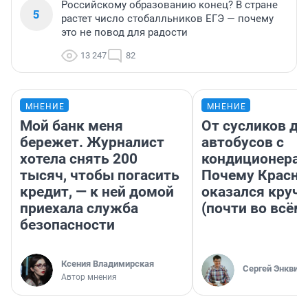
Российскому образованию конец? В стране
5
растет число стобалльников ЕГЭ — почему
это не повод для радости
13 247
82
МНЕНИЕ
МНЕНИЕ
Мой банк меня
От сусликов до
бережет. Журналист
автобусов с
хотела снять 200
кондиционерам
тысяч, чтобы погасить
Почему Красно
кредит, — к ней домой
оказался круч
приехала служба
(почти во всём
безопасности
Ксения Владимирская
Сергей Энквист
Автор мнения