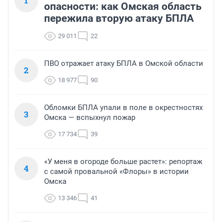
1
опасности: как Омская область
пережила вторую атаку БПЛА
29 011
22
ПВО отражает атаку БПЛА в Омской области
2
18 977
90
Обломки БПЛА упали в поле в окрестностях
3
Омска — вспыхнул пожар
17 734
39
«У меня в огороде больше растет»: репортаж
4
с самой провальной «Флоры» в истории
Омска
13 346
41